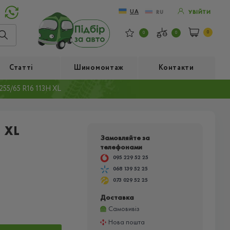
UA
RU
УВІЙТИ
0
0
0
Статті
Шиномонтаж
Контакти
55/65 R16 113H XL
 XL
Замовляйте за
телефонами
095 229 52 25
068 139 52 25
073 029 52 25
Доставка
Самовивіз
Нова пошта