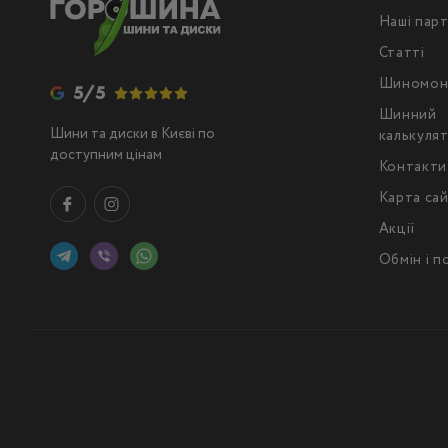
Наші пар
Статті
Шиномон
5/5
Шинний
Шини та диски в Києві по
калькуля
доступним цінам
Контакти
Карта са
Акції
Обмін і 