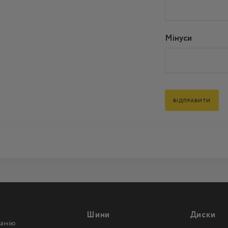
Мінуси
Шини
Диски
анію