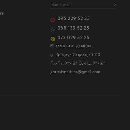
ски
095 229 52 25
068 139 52 25
073 029 52 25
ЗАМОВИТИ ДЗВІНОК
Київ, вул. Садова, 70-110
Пн-Пт: 9
-18
Сб-Нд: 9
-16
00
00
00
00
goroshinashina@gmail.com