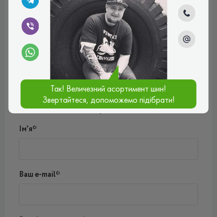
Дмитро
Достойна гума. Добрий протектор як для вологої
трави так і на трасі у дощ, зимою не планую на ній
їздити. Добре тримає машину на поворотах, не шумна
та достатньо економна за витратою палива.
Рейтинг:
(5.0)
30.08.2024, 12:15
Так! Величезний асортимент шин!
Звертайтеся, допоможемо підібрати!
Написати коментар
Ім'я*
Ваш e-mail*