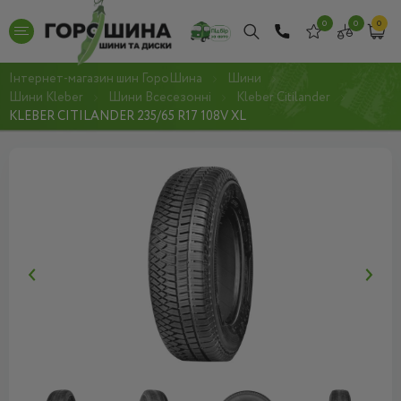
0
0
0
Інтернет-магазин шин ГороШина
Шини
Шини Kleber
Шини Всесезонні
Kleber Citilander
KLEBER CITILANDER 235/65 R17 108V XL