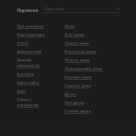
Підписка
Про компанію
Шини
Наші партнери
Літні шини
Статті
Зимові шини
Шиномонтаж
Всесезонні шини
Шинний
Легкові шини
калькулятор
Легковантажнi шини
Контакти
Вантажнi шини
Карта сайту
Сільгосп шини
Акції
Диски
Обмін і
Литі диски
повернення
Сталеві диски