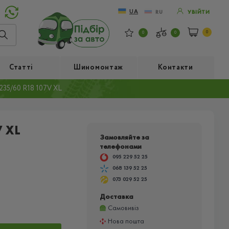
UA
RU
УВІЙТИ
0
0
0
Статті
Шиномонтаж
Контакти
35/60 R18 107V XL
 XL
Замовляйте за
телефонами
095 229 52 25
068 139 52 25
073 029 52 25
Доставка
Самовивіз
Нова пошта