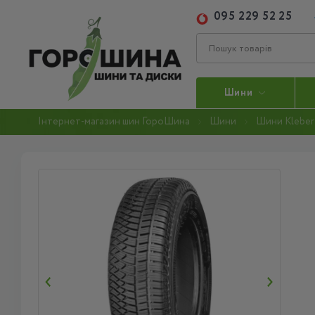
095 229 52 25
Шини
Інтернет-магазин шин ГороШина
Шини
Шини Kleber