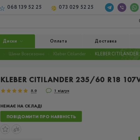
068 139 52 25
073 029 52 25
Диски
Оплата
Доставка
Шини Всесезонні
Kleber Citilander
KLEBER CITILANDER 2
KLEBER CITILANDER 235/60 R18 107V
5.0
1 відгук
НЕМАЄ НА СКЛАДІ
ПОВІДОМИТИ ПРО НАЯВНІСТЬ