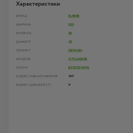
Характеристики
БРЕНД
KLEBER
ШИРИНА
235
ПРОФІЛЬ
60
ДІАМЕТР
18
СЕГМЕНТ
ЛЕГКОВІ
МОДЕЛЬ
CITILANDER
СЕЗОН
ВСЕСЕЗОННІ
ІНДЕКС НАВАНТАЖЕННЯ
107
ІНДЕКС ШВИДКОСТІ
V