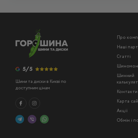
Про комп
Наші пар
Статті
Шиномон
5/5
Шинний
Шини та диски в Києві по
калькуля
доступним цінам
Контакти
Карта са
Акції
Обмін і 