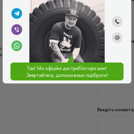
Написати ко
к і на трасі у дощ, зимою не планую на ній
Ім'я*
 достатньо економна за витратою палива.
Так! Ми офіційні дистриб'ютори шин!
Звертайтеся, допоможемо підібрати!
Ваш e-mail*
Введіть комента