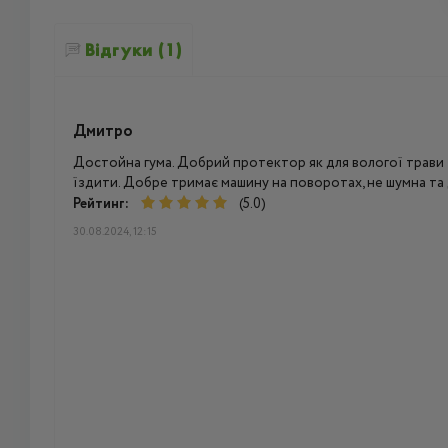
Відгуки (1)
Дмитро
Достойна гума. Добрий протектор як для вологої трави та
їздити. Добре тримає машину на поворотах, не шумна та
Рейтинг:
(5.0)
30.08.2024, 12:15