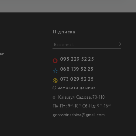
Підписка
ски
095 229 52 25
068 139 52 25
073 029 52 25
ЗАМОВИТИ ДЗВІНОК
Київ, вул. Садова, 70-110
Пн-Пт: 9
-18
Сб-Нд: 9
-16
00
00
00
00
goroshinashina@gmail.com