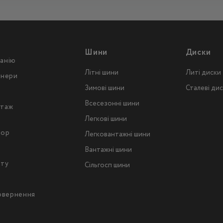
Шини
Диски
анію
Літні шини
Литі диски
тнери
Зимові шини
Сталеві ди
Всесезонні шини
таж
Легкові шини
тор
Легковантажнi шини
Вантажнi шини
йту
Сільгосп шини
повернення