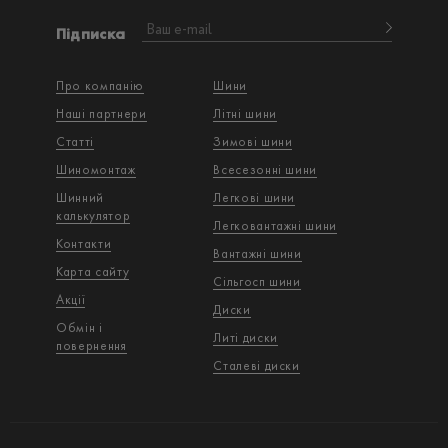
Підписка
Про компанію
Шини
Наші партнери
Літні шини
Статті
Зимові шини
Шиномонтаж
Всесезонні шини
Шинний
Легкові шини
калькулятор
Легковантажнi шини
Контакти
Вантажнi шини
Карта сайту
Сільгосп шини
Акції
Диски
Обмін і
Литі диски
повернення
Сталеві диски