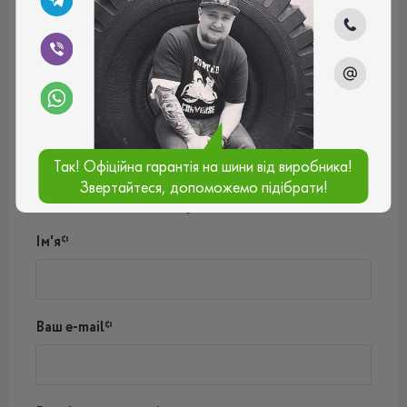
Дмитро
Достойна гума. Добрий протектор як для вологої
трави так і на трасі у дощ, зимою не планую на ній
їздити. Добре тримає машину на поворотах, не шумна
та достатньо економна за витратою палива.
Рейтинг:
(5.0)
30.08.2024, 12:15
Так! Офіційна гарантія на шини від виробника!
Звертайтеся, допоможемо підібрати!
Написати коментар
Ім'я*
Ваш e-mail*