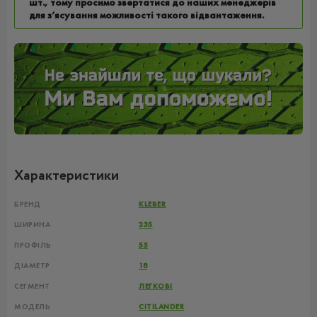
шт., тому просимо звертатися до наших менеджерів
для з’ясування можливості такого відвантаження.
Характеристики
БРЕНД
KLEBER
ШИРИНА
235
ПРОФІЛЬ
55
ДІАМЕТР
18
СЕГМЕНТ
ЛЕГКОВІ
МОДЕЛЬ
CITILANDER