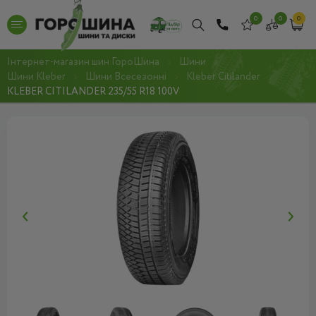
0
0
0
Інтернет-магазин шин ГороШина
Шини
Шини Kleber
Шини Всесезонні
Kleber Citilander
KLEBER CITILANDER 235/55 R18 100V