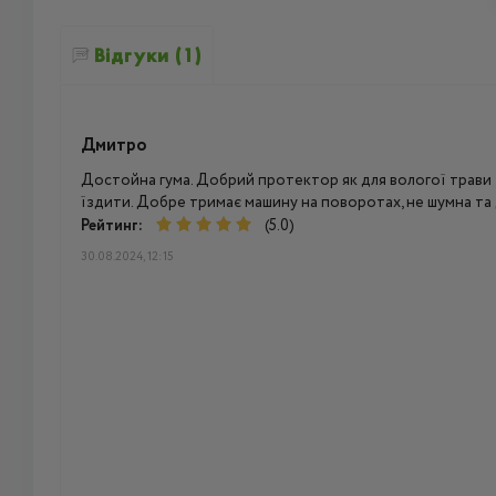
Відгуки (1)
Дмитро
Достойна гума. Добрий протектор як для вологої трави та
їздити. Добре тримає машину на поворотах, не шумна та
Рейтинг:
(5.0)
30.08.2024, 12:15