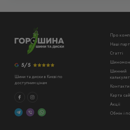
Про комп
Наші пар
Статті
Шиномон
5/5
Шинний
Шини та диски в Києві по
калькуля
доступним цінам
Контакти
Карта са
Акції
Обмін і 