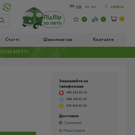
UA
RU
УВІЙТИ
0
0
0
Статті
Шиномонтаж
Контакти
35/50 R18 97V
Замовляйте за
телефонами
095 229 52 25
068 139 52 25
073 029 52 25
Доставка
Самовивіз
Нова пошта