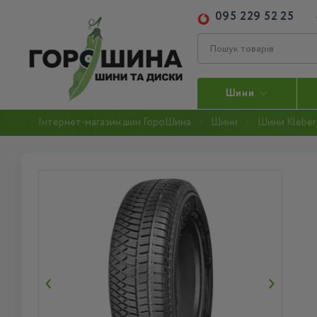
095 229 52 25
Шини
Інтернет-магазин шин ГороШина
Шини
Шини Kleber