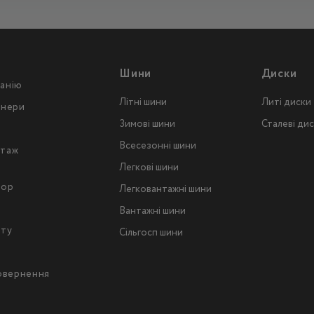
Шини
Диски
анію
Літні шини
Литі диски
тнери
Зимові шини
Сталеві ди
Всесезонні шини
таж
Легкові шини
тор
Легковантажнi шини
Вантажнi шини
йту
Сільгосп шини
повернення