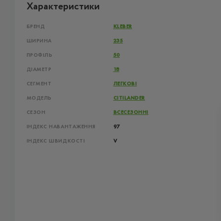
Характеристики
БРЕНД
KLEBER
ШИРИНА
235
ПРОФІЛЬ
50
ДІАМЕТР
18
СЕГМЕНТ
ЛЕГКОВІ
МОДЕЛЬ
CITILANDER
СЕЗОН
ВСЕСЕЗОННІ
ІНДЕКС НАВАНТАЖЕННЯ
97
ІНДЕКС ШВИДКОСТІ
V