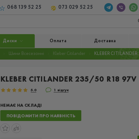
068 139 52 25
073 029 52 25
Диски
Оплата
Доставка
Шини Всесезонні
Kleber Citilander
KLEBER CITILANDER 2
KLEBER CITILANDER 235/50 R18 97V
5.0
1 відгук
НЕМАЄ НА СКЛАДІ
ПОВІДОМИТИ ПРО НАЯВНІСТЬ