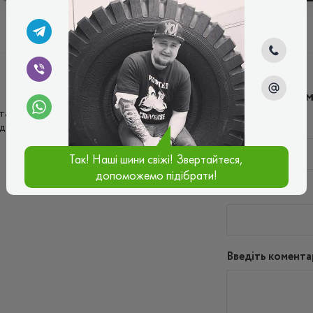
Написати ко
к і на трасі у дощ, зимою не планую на ній
Ім'я*
 достатньо економна за витратою палива.
Так! Наші шини свіжі! Звертайтеся,
допоможемо підібрати!
Ваш e-mail*
Введіть комента