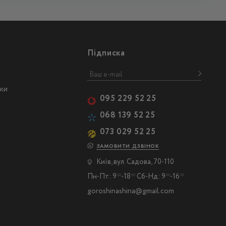
Підписка
ски
095 229 52 25
068 139 52 25
073 029 52 25
ЗАМОВИТИ ДЗВІНОК
Київ, вул. Садова, 70-110
Пн-Пт: 9
-18
Сб-Нд: 9
-16
00
00
00
00
goroshinashina@gmail.com