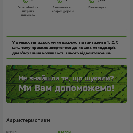
E
C
72dB
Економічність
Зчеплення на
Рівень шуму
витрати
мокрої дорозі
пального
У деяких випадках ми не можемо відвантажити 1, 2, 3
шт., тому просимо звертатися до наших менеджерів
для з’ясування можливості такого відвантаження.
Характеристики
БРЕНД
KAPSEN