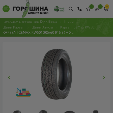
0
0
0
Інтернет-магазин шин ГороШина
Шини
Шини Kapsen
Шини Зимові
Kapsen IceMax RW501
KAPSEN ICEMAX RW501 205/60 R16 96H XL