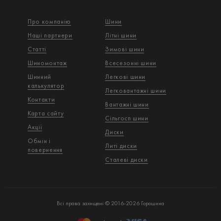
Про компанію
Шини
Наші партнери
Літні шини
Статті
Зимові шини
Шиномонтаж
Всесезонні шини
Шинний
Легкові шини
калькулятор
Легковантажнi шини
Контакти
Вантажнi шини
Карта сайту
Сільгосп шини
Акції
Диски
Обмін і
Литі диски
повернення
Сталеві диски
Всі права захищені © 2016-2026 Горошина