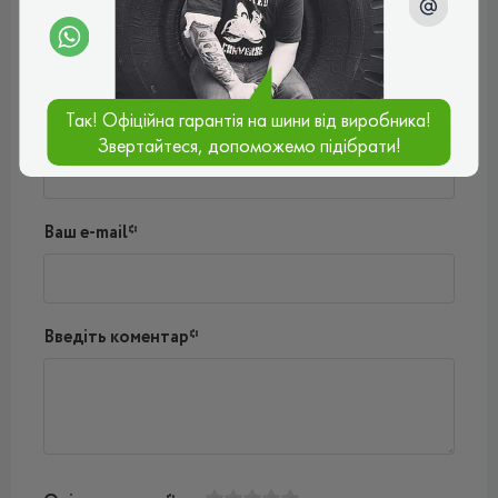
03.02.2025, 16:55
Написати коментар
Так! Офіційна гарантія на шини від виробника!
Ім'я*
Звертайтеся, допоможемо підібрати!
Ваш e-mail*
Введіть коментар*