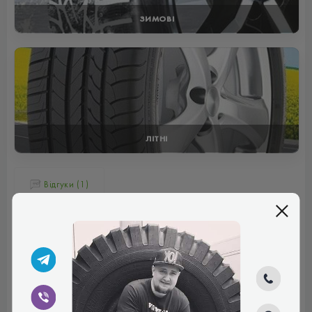
ЗИМОВІ
ЛІТНІ
Відгуки (1)
Тетяна
Не погана гума, добре балансується, досить міцна,
проїхала майже 20 тис. практично без зношування.
Плюси:
​​Міцна, зносостійка, хороша гума
Мінуси:
Спочатку здавалася шумною
Рейтинг:
(5.0)