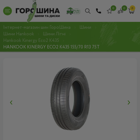
0
0
0
Інтернет-магазин шин ГороШина
Шини
Шини Hankook
Шини Літні
Hankook Kinergy Eco2 K435
HANKOOK KINERGY ECO2 K435 155/70 R13 75T