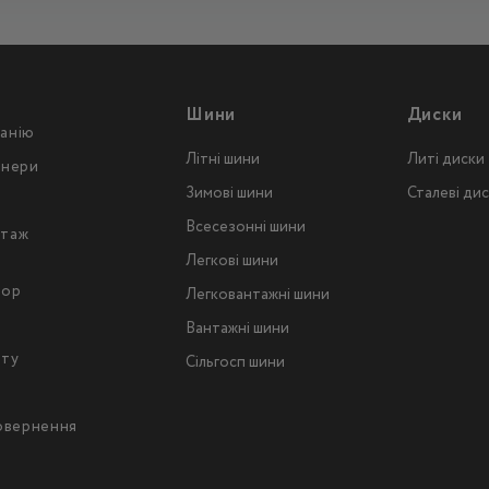
Шини
Диски
анію
Літні шини
Литі диски
тнери
Зимові шини
Сталеві ди
Всесезонні шини
таж
Легкові шини
тор
Легковантажнi шини
Вантажнi шини
йту
Сільгосп шини
повернення