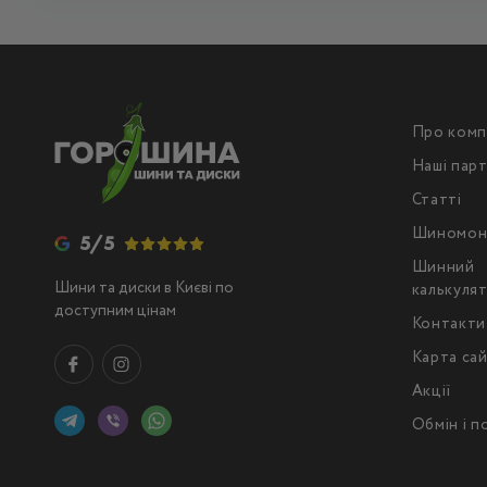
Про комп
Наші пар
Статті
Шиномон
5/5
Шинний
Шини та диски в Києві по
калькуля
доступним цінам
Контакти
Карта са
Акції
Обмін і 