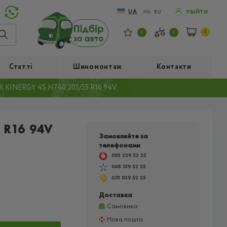
UA
RU
УВІЙТИ
0
0
0
Статті
Шиномонтаж
Контакти
KINERGY 4S H740 205/55 R16 94V
 R16 94V
Замовляйте за
телефонами
095 229 52 25
068 139 52 25
073 029 52 25
Доставка
Самовивіз
Нова пошта