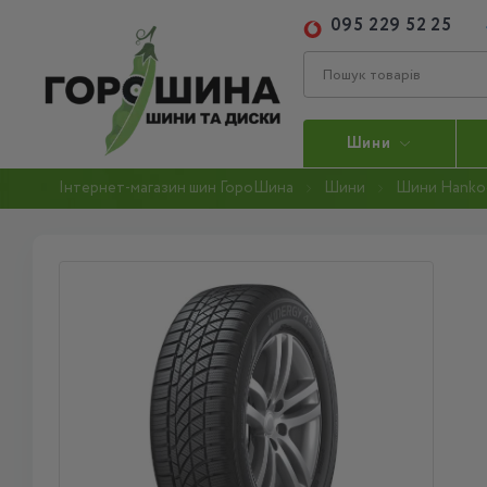
095 229 52 25
Шини
Інтернет-магазин шин ГороШина
Шини
Шини Hanko