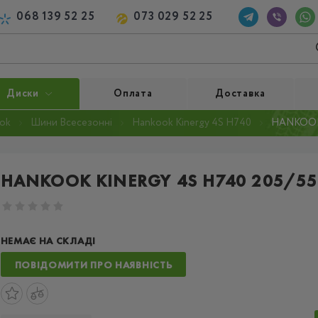
068 139 52 25
073 029 52 25
Диски
Оплата
Доставка
ok
Шини Всесезонні
Hankook Kinergy 4S H740
HANKOOK 
HANKOOK KINERGY 4S H740 205/55
НЕМАЄ НА СКЛАДІ
ПОВІДОМИТИ ПРО НАЯВНІСТЬ