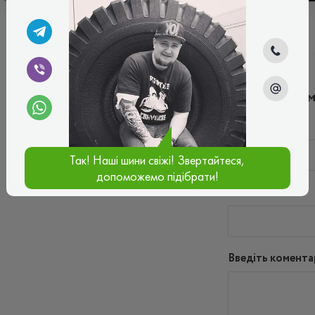
Написати ко
Ім'я*
Так! Наші шини свіжі! Звертайтеся,
допоможемо підібрати!
Ваш e-mail*
Введіть комента