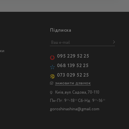
Підписка
ски
095 229 52 25
068 139 52 25
073 029 52 25
ЗАМОВИТИ ДЗВІНОК
Київ, вул. Садова, 70-110
Пн-Пт: 9
-18
Сб-Нд: 9
-16
00
00
00
00
goroshinashina@gmail.com