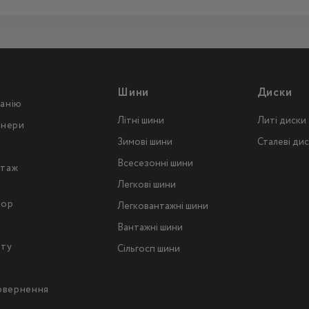
Шини
Диски
анію
Літні шини
Литі диски
тнери
Зимові шини
Сталеві ди
Всесезонні шини
таж
Легкові шини
тор
Легковантажнi шини
Вантажнi шини
йту
Сільгосп шини
повернення