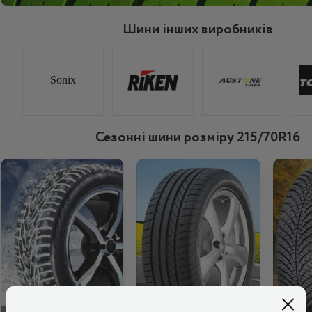
Шини інших виробників
Sonix
Сезонні шини розміру 215/70R16