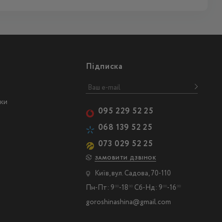
Підписка
ски
095 229 52 25
068 139 52 25
073 029 52 25
ЗАМОВИТИ ДЗВІНОК
Київ, вул. Садова, 70-110
Пн-Пт: 9
-18
Сб-Нд: 9
-16
00
00
00
00
goroshinashina@gmail.com