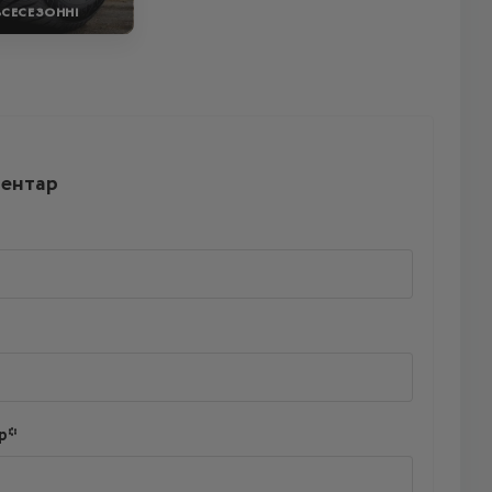
ВСЕСЕЗОННІ
ментар
р*