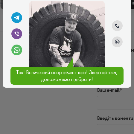
ЗИМОВІ
ЛІТНІ
Написати ко
Ім'я*
Так! Величезний асортимент шин! Звертайтеся,
допоможемо підібрати!
Ваш e-mail*
Введіть комента