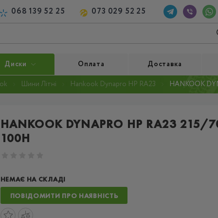
068 139 52 25
073 029 52 25
Диски
Оплата
Доставка
ok
Шини Літні
Hankook Dynapro HP RA23
HANKOOK DYNA
HANKOOK DYNAPRO HP RA23 215/7
100H
НЕМАЄ НА СКЛАДІ
ПОВІДОМИТИ ПРО НАЯВНІСТЬ