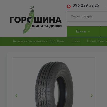
095 229 52 25
Шини
Інтернет-магазин шин ГороШина
Шини
Шини Hanko