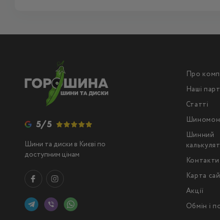
Про комп
Наші пар
Статті
Шиномон
5/5
Шинний
Шини та диски в Києві по
калькуля
доступним цінам
Контакти
Карта са
Акції
Обмін і 