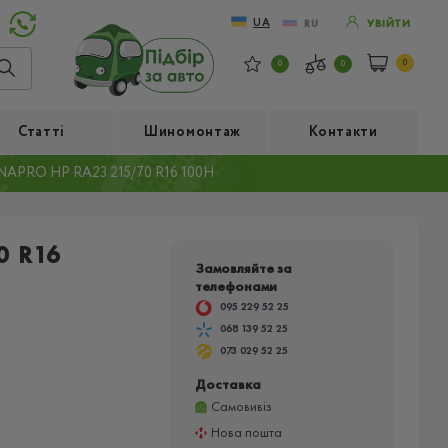
UA
RU
УВІЙТИ
0
0
0
Статті
Шиномонтаж
Контакти
PRO HP RA23 215/70 R16 100H
0 R16
Замовляйте за
телефонами
095 229 52 25
068 139 52 25
073 029 52 25
Доставка
Самовивіз
Нова пошта