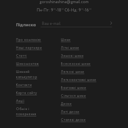
goroshinashina@gmail.com
Пн-Пт: 9
-18
Сб-Нд: 9
-16
00
00
00
00
Підписка
Про компанію
Шини
Наші партнери
Літні шини
Статті
Зимові шини
Шиномонтаж
Всесезонні шини
Шинний
Легкові шини
калькулятор
Легковантажнi шини
Контакти
Вантажнi шини
Карта сайту
Сільгосп шини
Акції
Диски
Обмін і
Литі диски
повернення
Сталеві диски