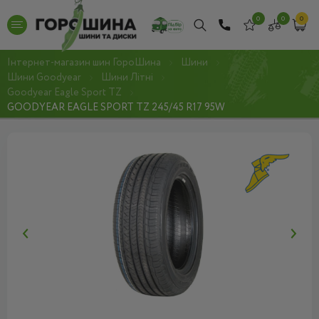
0
0
0
Інтернет-магазин шин ГороШина
Шини
Шини Goodyear
Шини Літні
Goodyear Eagle Sport TZ
GOODYEAR EAGLE SPORT TZ 245/45 R17 95W