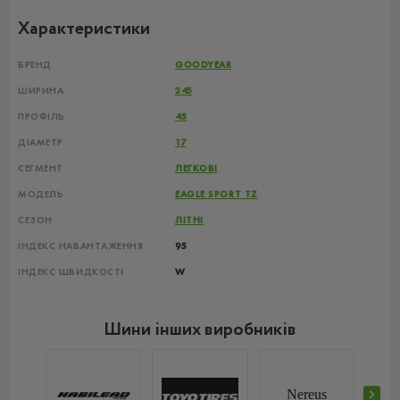
Характеристики
БРЕНД
GOODYEAR
ШИРИНА
245
ПРОФІЛЬ
45
ДІАМЕТР
17
СЕГМЕНТ
ЛЕГКОВІ
МОДЕЛЬ
EAGLE SPORT TZ
СЕЗОН
ЛІТНІ
ІНДЕКС НАВАНТАЖЕННЯ
95
ІНДЕКС ШВИДКОСТІ
W
Шини інших виробників
Nereus