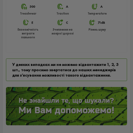
300
A
A
Treadwear
Traction
Temperature
E
C
71dB
Економічність
Зчеплення на
Рівень шуму
витрати
мокрої дорозі
пального
У деяких випадках ми не можемо відвантажити 1, 2, 3
шт., тому просимо звертатися до наших менеджерів
для з’ясування можливості такого відвантаження.