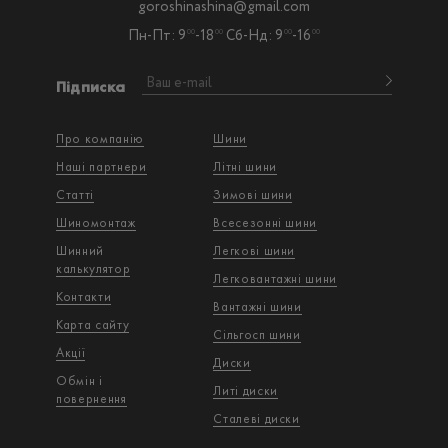
goroshinashina@gmail.com
Пн-Пт: 9
-18
Сб-Нд: 9
-16
00
00
00
00
Підписка
Про компанію
Шини
Наші партнери
Літні шини
Статті
Зимові шини
Шиномонтаж
Всесезонні шини
Шинний
Легкові шини
калькулятор
Легковантажнi шини
Контакти
Вантажнi шини
Карта сайту
Сільгосп шини
Акції
Диски
Обмін і
Литі диски
повернення
Сталеві диски