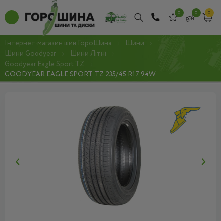
0
0
0
Інтернет-магазин шин ГороШина
Шини
Шини Goodyear
Шини Літні
Goodyear Eagle Sport TZ
GOODYEAR EAGLE SPORT TZ 235/45 R17 94W