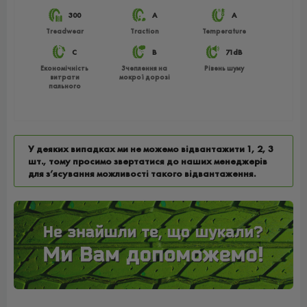
300
A
A
Treadwear
Traction
Temperature
C
B
71dB
Економічність
Зчеплення на
Рівень шуму
витрати
мокрої дорозі
пального
У деяких випадках ми не можемо відвантажити 1, 2, 3
шт., тому просимо звертатися до наших менеджерів
для з’ясування можливості такого відвантаження.