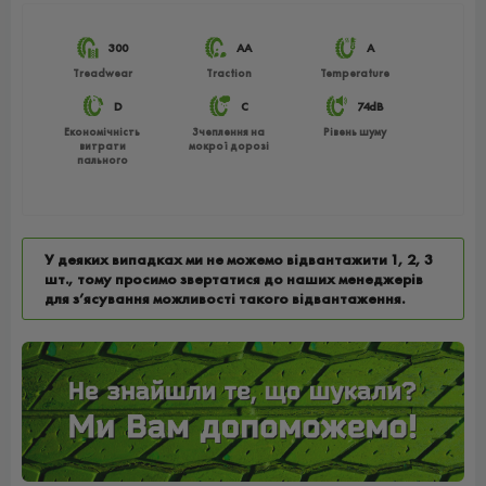
300
АА
A
Treadwear
Traction
Temperature
D
C
74dB
Економічність
Зчеплення на
Рівень шуму
витрати
мокрої дорозі
пального
У деяких випадках ми не можемо відвантажити 1, 2, 3
шт., тому просимо звертатися до наших менеджерів
для з’ясування можливості такого відвантаження.