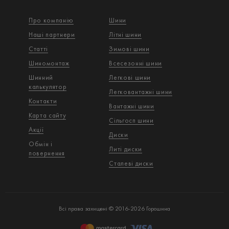
Про компанію
Шини
Наші партнери
Літні шини
Статті
Зимові шини
Шиномонтаж
Всесезонні шини
Шинний
Легкові шини
калькулятор
Легковантажнi шини
Контакти
Вантажнi шини
Карта сайту
Сільгосп шини
Акції
Диски
Обмін і
Литі диски
повернення
Сталеві диски
Всі права захищені © 2016-2026 Горошина