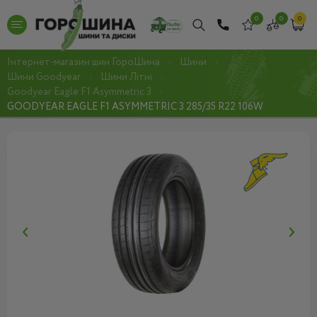
0
0
0
Інтернет-магазин шин ГороШина
Шини
Шини Goodyear
Шини Літні
Goodyear Eagle F1 Asymmetric 3
GOODYEAR EAGLE F1 ASYMMETRIC 3 285/35 R22 106W