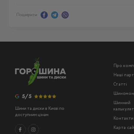
Поширити:
Про комп
Наші пар
Статті
Шиномон
5/5
Шинний
Шини та диски в Києві по
калькуля
доступним цінам
Контакти
Карта са