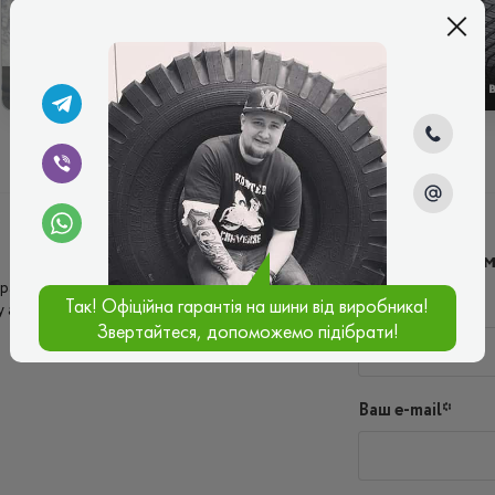
ЗИМОВІ
ЛІТНІ
Написати ко
расне зчеплення, керування чітке та
Так! Офіційна гарантія на шини від виробника!
Ім'я*
у асфальті. Зношуються шини не швидко,
Звертайтеся, допоможемо підібрати!
Ваш e-mail*