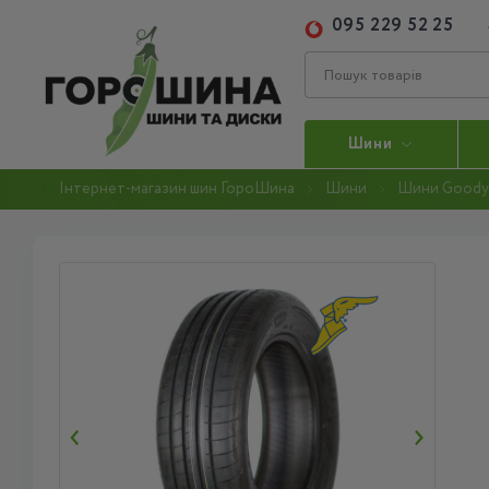
095 229 52 25
Шини
Інтернет-магазин шин ГороШина
Шини
Шини Goody