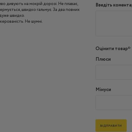
во дивують на мокрій дорозі. Не плаває,
Введіть комента
кермується, швидко гальмує. За два повних
 дуже швидко.
керованість. Не шумні.
Оцінити товар*
Плюси
Мінуси