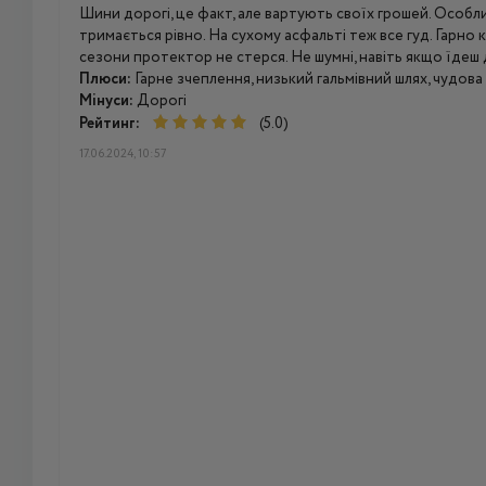
Шини дорогі, це факт, але вартують своїх грошей. Особли
тримається рівно. На сухому асфальті теж все гуд. Гарно 
сезони протектор не стерся. Не шумні, навіть якщо їдеш
Плюси:
Гарне зчеплення, низький гальмівний шлях, чудова 
Мінуси:
Дорогі
Рейтинг:
(5.0)
17.06.2024, 10:57