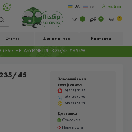
UA
RU
УВІЙТИ
0
0
0
Статті
Шиномонтаж
Контакти
 EAGLE F1 ASYMMETRIC 3 235/45 R18 94W
 235/45
Замовляйте за
телефонами
095 229 52 25
068 139 52 25
073 029 52 25
Доставка
Самовивіз
Нова пошта