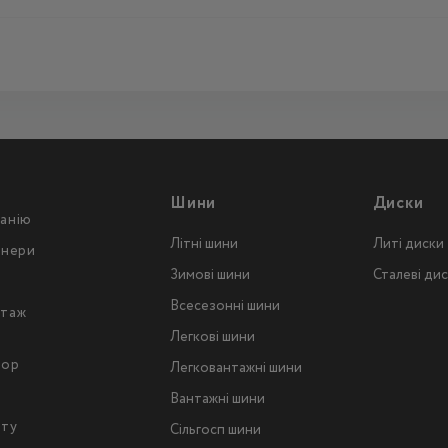
Шини
Диски
анію
Літні шини
Литі диски
тнери
Зимові шини
Сталеві ди
Всесезонні шини
таж
Легкові шини
тор
Легковантажнi шини
Вантажнi шини
йту
Сільгосп шини