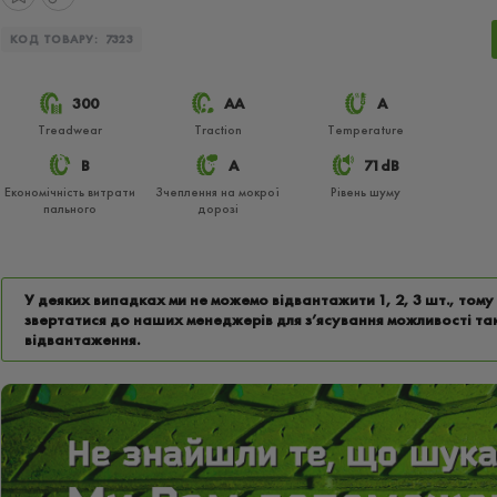
КОД ТОВАРУ:
7323
300
АА
A
Treadwear
Traction
Temperature
B
A
71dB
Економічність витрати
Зчеплення на мокрої
Рівень шуму
пального
дорозі
У деяких випадках ми не можемо відвантажити 1, 2, 3 шт., том
звертатися до наших менеджерів для з’ясування можливості та
відвантаження.