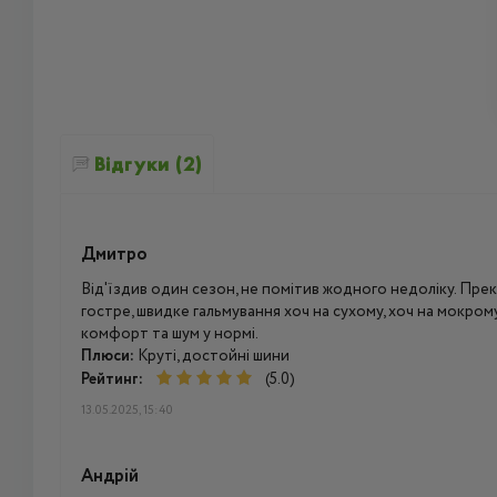
Відгуки (2)
Дмитро
Від'їздив один сезон, не помітив жодного недоліку. Прек
гостре, швидке гальмування хоч на сухому, хоч на мокром
комфорт та шум у нормі.
Плюси:
Круті, достойні шини
Рейтинг:
(5.0)
13.05.2025, 15:40
Андрій