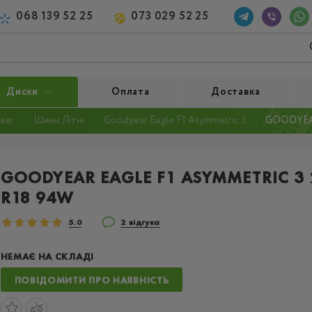
068 139 52 25
073 029 52 25
Диски
Оплата
Доставка
ear
Шини Літні
Goodyear Eagle F1 Asymmetric 3
GOODYEAR
GOODYEAR EAGLE F1 ASYMMETRIC 3
R18 94W
5.0
2 відгука
НЕМАЄ НА СКЛАДІ
ПОВІДОМИТИ ПРО НАЯВНІСТЬ