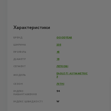
Характеристики
БРЕНД
GOODYEAR
ШИРИНА
235
ПРОФІЛЬ
45
ДІАМЕТР
18
СЕГМЕНТ
ЛЕГКОВІ
EAGLE F1 ASYMMETRIC
МОДЕЛЬ
3
СЕЗОН
ЛІТНІ
ІНДЕКС
94
НАВАНТАЖЕННЯ
ІНДЕКС ШВИДКОСТІ
W