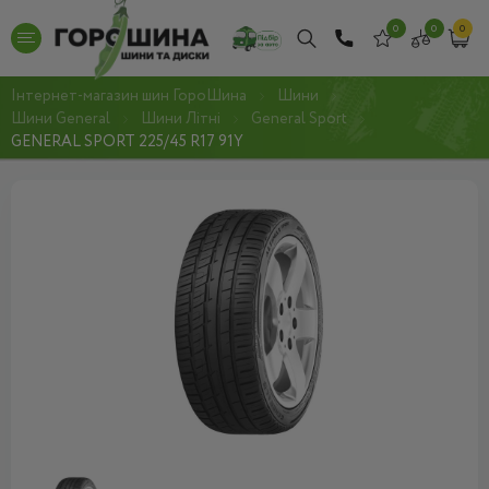
0
0
0
Інтернет-магазин шин ГороШина
Шини
Шини General
Шини Літні
General Sport
GENERAL SPORT 225/45 R17 91Y