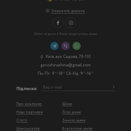
Замовити дзвінок
Шини та диски в Києві по доступним цінам
Київ, вул. Садова, 70-110
goroshinashina@gmail.com
Пн-Пт: 9
-18
Сб-Нд: 9
-16
00
00
00
00
Підписка
Про компанію
Шини
Наші партнери
Літні шини
Статті
Зимові шини
Шиномонтаж
Всесезонні шини