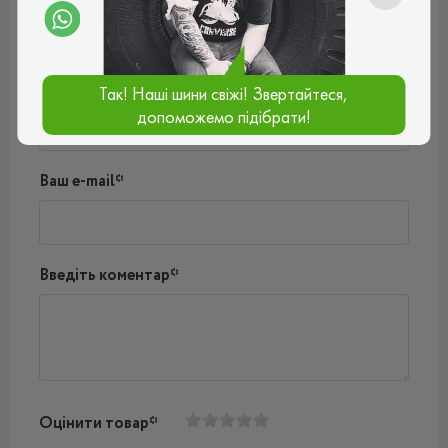
Поки немає коментарів
Написати коментар
Ім'я*
Так! Наші шини свіжі! Звертайтеся,
допоможемо підібрати!
Ваш e-mail*
Введіть коментар*
Оцінити товар*