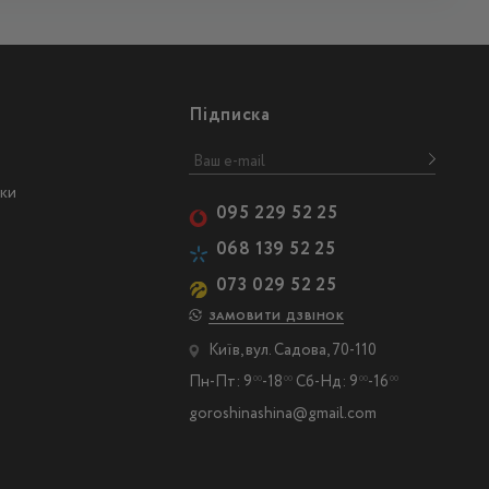
Підписка
ски
095 229 52 25
068 139 52 25
073 029 52 25
ЗАМОВИТИ ДЗВІНОК
Київ, вул. Садова, 70-110
Пн-Пт: 9
-18
Сб-Нд: 9
-16
00
00
00
00
goroshinashina@gmail.com