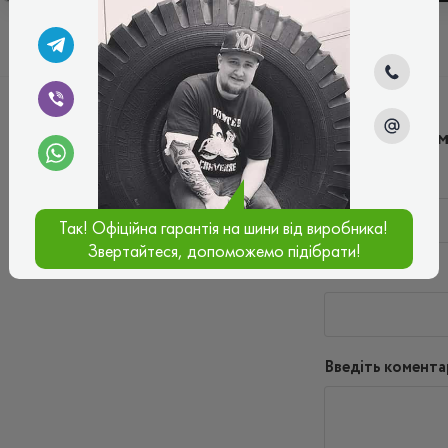
Написати ко
Ім'я*
Так! Офіційна гарантія на шини від виробника!
Звертайтеся, допоможемо підібрати!
Ваш e-mail*
Введіть комента