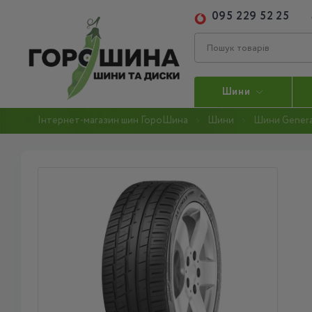
095 229 52 25
Шини
Інтернет-магазин шин ГороШина
Шини
Шини Genera