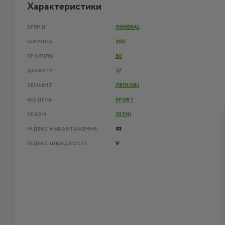
Характеристики
БРЕНД
GENERAL
ШИРИНА
205
ПРОФІЛЬ
50
ДІАМЕТР
17
СЕГМЕНТ
ЛЕГКОВІ
МОДЕЛЬ
SPORT
СЕЗОН
ЛІТНІ
ІНДЕКС НАВАНТАЖЕННЯ
93
ІНДЕКС ШВИДКОСТІ
V