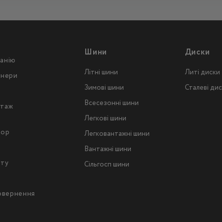
Шини
Диски
анію
Літні шини
Литі диски
тнери
Зимові шини
Сталеві ди
Всесезонні шини
таж
Легкові шини
тор
Легковантажнi шини
Вантажнi шини
йту
Сільгосп шини
повернення