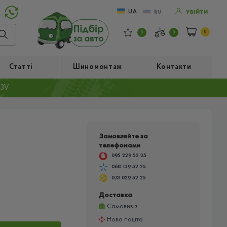
UA
RU
УВІЙТИ
0
0
0
Статті
Шиномонтаж
Контакти
93V
Замовляйте за
телефонами
095 229 52 25
068 139 52 25
073 029 52 25
Доставка
Самовивіз
Нова пошта