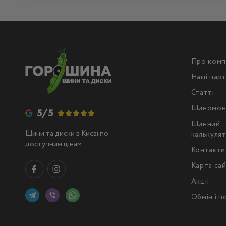
Про комп
Наші пар
Статті
Шиномон
5/5
Шинний
Шини та диски в Києві по
калькуля
доступним цінам
Контакти
Карта са
Акції
Обмін і 