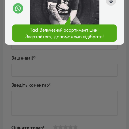
Поки немає коментарів
Написати коментар
Так! Величезний асортимент шин!
Ім'я*
Звертайтеся, допоможемо підібрати!
Ваш e-mail*
Введіть коментар*
Оцінити товар*