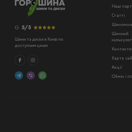
Наші пар
Статті
Шиномон
5/5
Шинний
Шини та диски в Києві по
калькуля
доступним цінам
Контакти
Карта са
Акції
Обмін і 