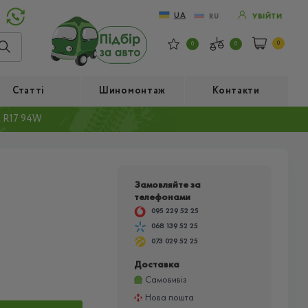
UA
RU
УВІЙТИ
0
0
0
Статті
Шиномонтаж
Контакти
0 R17 94W
Замовляйте за
телефонами
095 229 52 25
068 139 52 25
073 029 52 25
Доставка
Самовивіз
Нова пошта