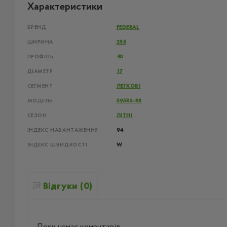
Характеристики
БРЕНД
FEDERAL
ШИРИНА
255
ПРОФІЛЬ
40
ДІАМЕТР
17
СЕГМЕНТ
ЛЕГКОВІ
МОДЕЛЬ
595RS-RR
СЕЗОН
ЛІТНІ
ІНДЕКС НАВАНТАЖЕННЯ
94
ІНДЕКС ШВИДКОСТІ
W
Відгуки (0)
Поки немає коментарів