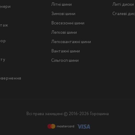
Літні шини
Литі диски
тнери
Зимові шини
Сталеві ди
Всесезонні шини
таж
Легкові шини
тор
Легковантажнi шини
Вантажнi шини
йту
Сільгосп шини
повернення
Всі права захищені © 2016-2026 Горошина