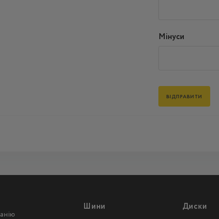
Мінуси
Шини
Диски
анію