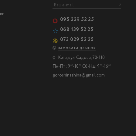
ски
095 229 52 25
068 139 52 25
073 029 52 25
ЗАМОВИТИ ДЗВІНОК
Київ, вул. Садова, 70-110
Пн-Пт: 9
-18
Сб-Нд: 9
-16
00
00
00
00
goroshinashina@gmail.com