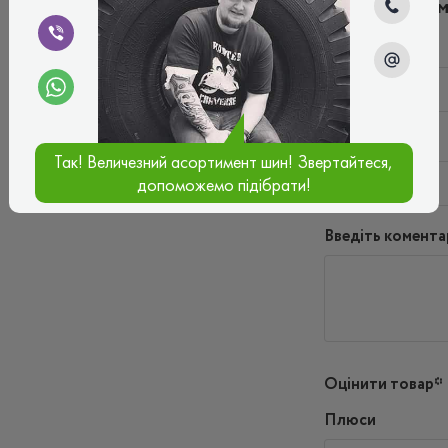
Написати ко
Ім'я*
Ваш e-mail*
Так! Величезний асортимент шин! Звертайтеся,
допоможемо підібрати!
Введіть комента
Оцінити товар*
Плюси