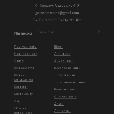
Київ, вул. Садова, 70-110
goroshinashina@gmail.com
Пн-Пт: 9
-18
Сб-Нд: 9
-16
00
00
00
00
Підписка
Про компанію
Шини
Наші партнери
Літні шини
Статті
Зимові шини
Шиномонтаж
Всесезонні шини
Шинний
Легкові шини
калькулятор
Легковантажнi шини
Контакти
Вантажнi шини
Карта сайту
Сільгосп шини
Акції
Диски
Обмін і
Литі диски
повернення