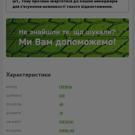
шт., тому просимо звертатися до наших менеджерів
для з’ясування можливості такого відвантаження.
Характеристики
БРЕНД
FEDERAL
ШИРИНА
235
ПРОФІЛЬ
40
ДІАМЕТР
18
СЕГМЕНТ
ЛЕГКОВІ
МОДЕЛЬ
595RS-RR