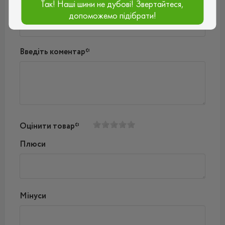
Так! Наші шини не дубові! Звертайтеся,
Ваш e-mail*
допоможемо підібрати!
Введіть коментар*
Оцінити товар*
Плюси
Мінуси