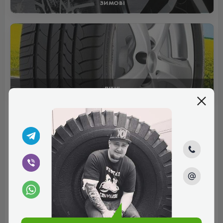
ЗИМОВІ
ЛІТНІ
Відгуки (0)
Поки немає коментарів
Написати коментар
Ім'я*