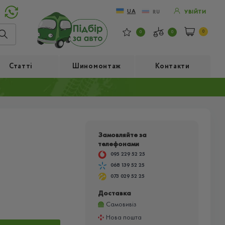
UA
RU
УВІЙТИ
0
0
0
Статті
Шиномонтаж
Контакти
Замовляйте за
телефонами
095 229 52 25
068 139 52 25
073 029 52 25
Доставка
Самовивіз
Нова пошта