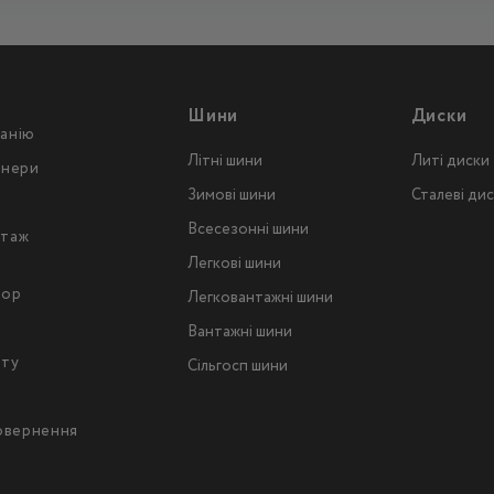
Шини
Диски
анію
Літні шини
Литі диски
тнери
Зимові шини
Сталеві ди
Всесезонні шини
таж
Легкові шини
тор
Легковантажнi шини
Вантажнi шини
йту
Сільгосп шини
повернення