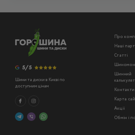
Про комп
Наші пар
Статті
Шиномон
5/5
Шинний
Шини та диски в Києві по
калькуля
доступним цінам
Контакти
Карта са
Акції
Обмін і 