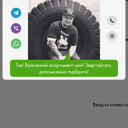
Написати ко
Ім'я*
Так! Величезний асортимент шин! Звертайтеся,
допоможемо підібрати!
Ваш e-mail*
Введіть комента