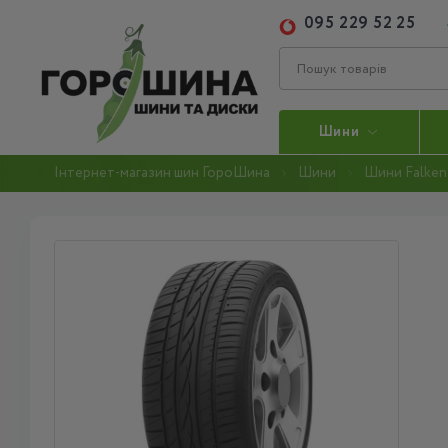
095 229 52 25
Шини
Інтернет-магазин шин ГороШина
Шини
Шини Falken