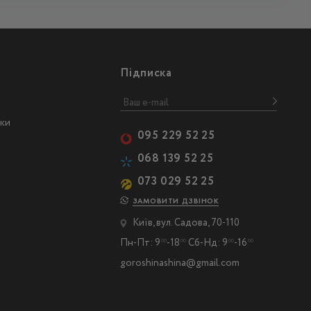
Підписка
ски
095 229 52 25
068 139 52 25
073 029 52 25
ЗАМОВИТИ ДЗВІНОК
Київ, вул. Садова, 70-110
Пн-Пт: 9
-18
Сб-Нд: 9
-16
00
00
00
00
goroshinashina@gmail.com