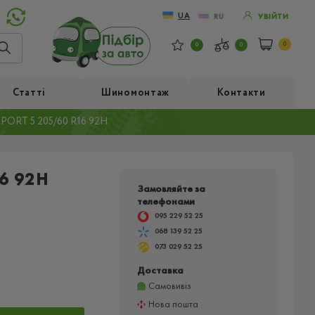
UA
RU
УВІЙТИ
0
0
0
Статті
Шиномонтаж
Контакти
ORT 5 205/60 R16 92H
6 92H
Замовляйте за
телефонами
095 229 52 25
068 139 52 25
073 029 52 25
Доставка
Самовивіз
Нова пошта