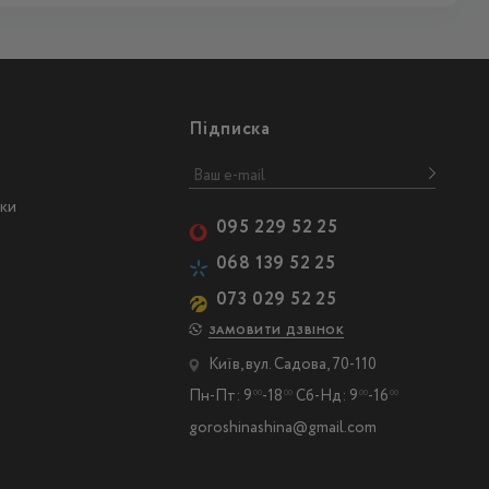
Підписка
ски
095 229 52 25
068 139 52 25
073 029 52 25
ЗАМОВИТИ ДЗВІНОК
Київ, вул. Садова, 70-110
Пн-Пт: 9
-18
Сб-Нд: 9
-16
00
00
00
00
goroshinashina@gmail.com