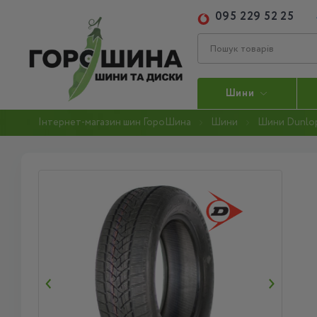
095 229 52 25
Шини
Інтернет-магазин шин ГороШина
Шини
Шини Dunlo