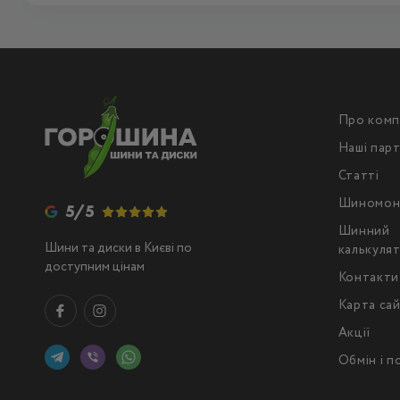
Про комп
Наші пар
Статті
Шиномон
5/5
Шинний
Шини та диски в Києві по
калькуля
доступним цінам
Контакти
Карта са
Акції
Обмін і 