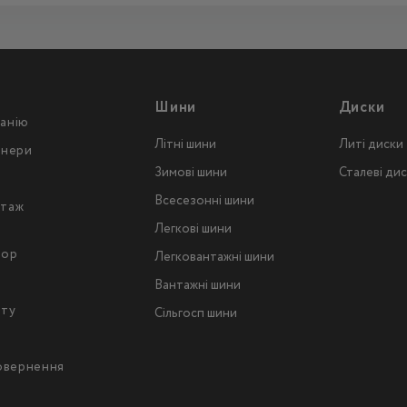
Шини
Диски
анію
Літні шини
Литі диски
тнери
Зимові шини
Сталеві ди
Всесезонні шини
таж
Легкові шини
тор
Легковантажнi шини
Вантажнi шини
йту
Сільгосп шини
повернення