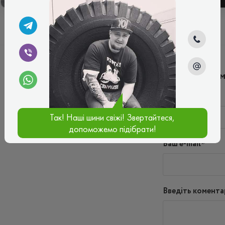
Написати ко
Ім'я*
Так! Наші шини свіжі! Звертайтеся,
допоможемо підібрати!
Ваш e-mail*
Введіть комента