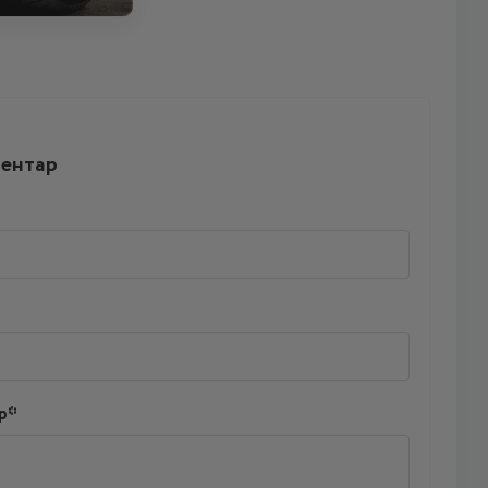
ментар
р*