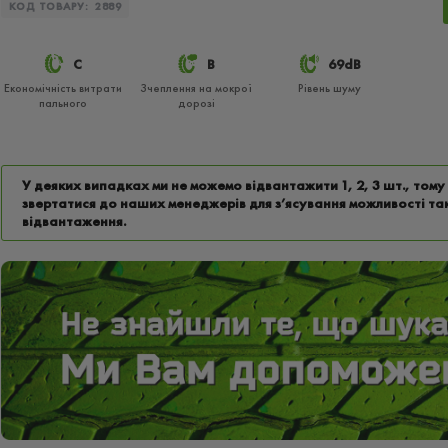
КОД ТОВАРУ:
2889
C
B
69dB
Економічність витрати
Зчеплення на мокрої
Рівень шуму
пального
дорозі
У деяких випадках ми не можемо відвантажити 1, 2, 3 шт., том
звертатися до наших менеджерів для з’ясування можливості та
відвантаження.