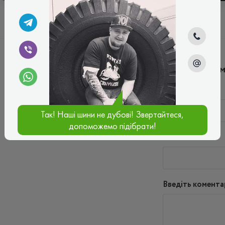
Написати ко
Ім'я*
Так! Наші шини не дубові! Звертайтеся,
допоможемо підібрати!
Ваш e-mail*
Введіть комента