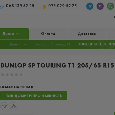
068 139 52 25
073 029 52 25
Диски
Оплата
Доставка
p
Шини Літні
Dunlop SP Touring T1
DUNLOP SP TOURING 
DUNLOP SP TOURING T1 205/65 R15
НЕМАЄ НА СКЛАДІ
ПОВІДОМИТИ ПРО НАЯВНІСТЬ