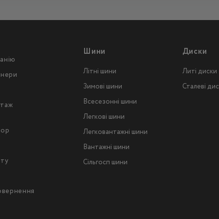
Шини
Диски
анію
Літні шини
Литі диски
тнери
Зимові шини
Сталеві ди
Всесезонні шини
таж
Легкові шини
тор
Легковантажнi шини
Вантажнi шини
йту
Сільгосп шини
повернення