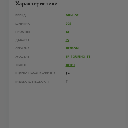
Характеристики
БРЕНД
DUNLOP
ШИРИНА
205
ПРОФІЛЬ
65
ДІАМЕТР
15
СЕГМЕНТ
ЛЕГКОВІ
МОДЕЛЬ
SP TOURING T1
СЕЗОН
ЛІТНІ
ІНДЕКС НАВАНТАЖЕННЯ
94
ІНДЕКС ШВИДКОСТІ
T