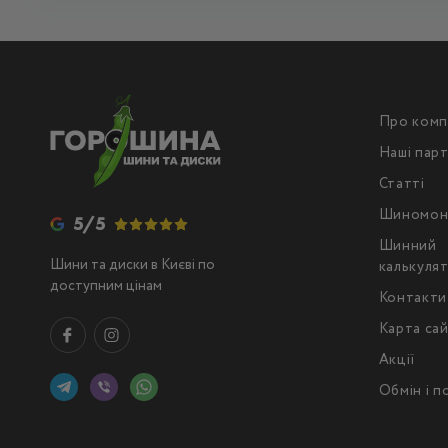
Про комп
Наші пар
Статті
Шиномон
5/5
Шинний
Шини та диски в Києві по
калькуля
доступним цінам
Контакти
Карта са
Акції
Обмін і 