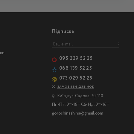
Підписка
ски
095 229 52 25
068 139 52 25
073 029 52 25
ЗАМОВИТИ ДЗВІНОК
Київ, вул. Садова, 70-110
Пн-Пт: 9
-18
Сб-Нд: 9
-16
00
00
00
00
goroshinashina@gmail.com