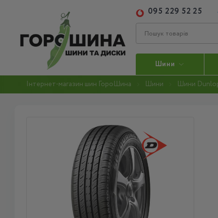
095 229 52 25
Шини
Інтернет-магазин шин ГороШина
Шини
Шини Dunlo