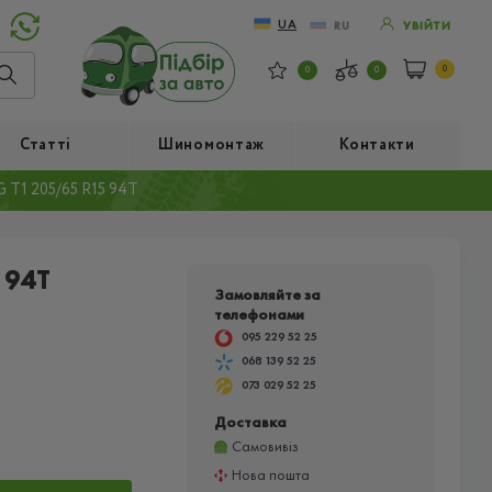
UA
RU
УВІЙТИ
0
0
0
Статті
Шиномонтаж
Контакти
T1 205/65 R15 94T
 94T
Замовляйте за
телефонами
095 229 52 25
068 139 52 25
073 029 52 25
Доставка
Самовивіз
Нова пошта