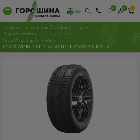
0
0
0
Інтернет-магазин шин ГороШина
Шини
Шини CrossWind
Шини Зимові
CrossWind Grip Peak Winter
CROSSWIND GRIP PEAK WINTER 215/65 R16 102H XL