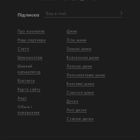
Підписка
Про компанію
Шини
Наші партнери
Літні шини
Статті
Зимові шини
Шиномонтаж
Всесезонні шини
Шинний
Легкові шини
калькулятор
Легковантажнi шини
Контакти
Вантажнi шини
Карта сайту
Сільгосп шини
Акції
Диски
Обмін і
Литі диски
повернення
Сталеві диски