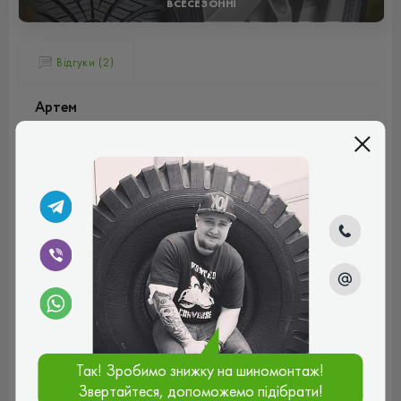
ВСЕСЕЗОННІ
Відгуки (2)
Артем
Нормальна гума, сезон від'їздив взагалі без питань.
Потішило, що протектор майже не стерся, виглядає як
новий. Був здивований, що добре тримає дорогу, коли
під колесами каша зі снігу. Машину не кидає, кермується
легко. Для спокійної міської їзди взимку – підходить.
Рейтинг:
(5.0)
13.07.2026, 14:39
Ростислав
Поставив ці зимові шини на авто як бюджетний варіант
для щоденної їзди взимку — загалом залишився
Так! Зробимо знижку на шиномонтаж!
задоволений за свою ціну. На засніженій дорозі вони
показують прийнятне зчеплення, керованість
Звертайтеся, допоможемо підібрати!