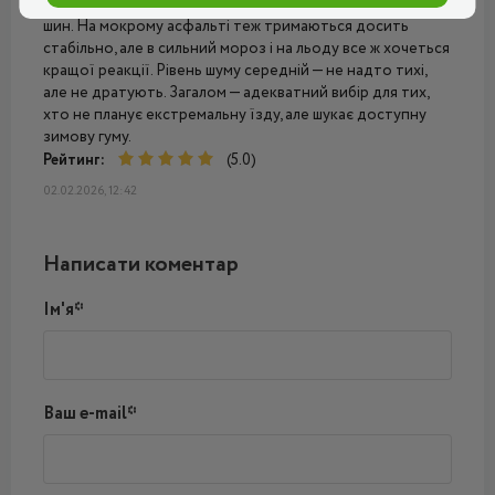
прогнозована, гальмівний шлях коротший, ніж у літніх
шин. На мокрому асфальті теж тримаються досить
стабільно, але в сильний мороз і на льоду все ж хочеться
кращої реакції. Рівень шуму середній — не надто тихі,
але не дратують. Загалом — адекватний вибір для тих,
хто не планує екстремальну їзду, але шукає доступну
зимову гуму.
Рейтинг:
(5.0)
02.02.2026, 12:42
Написати коментар
Ім'я*
Ваш e-mail*