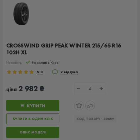
CROSSWIND GRIP PEAK WINTER 215/65 R16
102H XL
Наявність:
На складі в Києві
5.0
2 відгука
2 982 ₴
−
+
ціна
КУПИТИ
КУПИТИ В ОДИН КЛІК
КОД ТОВАРУ:
30669
ОПИС МОДЕЛІ