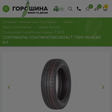
0
0
0
Інтернет-магазин шин ГороШина
Шини
Шини Continental
Шини Зимові
Continental ContiWinterContact TS810
CONTINENTAL CONTIWINTERCONTACT TS810 195/65 R15
91T