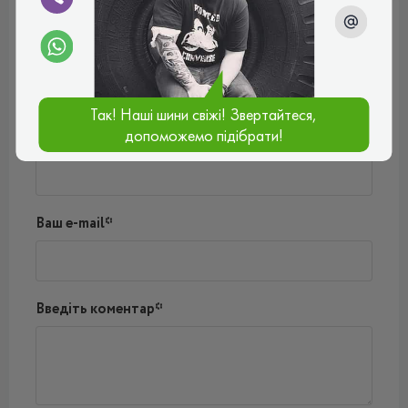
Відгуки (0)
Поки немає коментарів
Написати коментар
Так! Наші шини свіжі! Звертайтеся,
допоможемо підібрати!
Ім'я*
Ваш e-mail*
Введіть коментар*