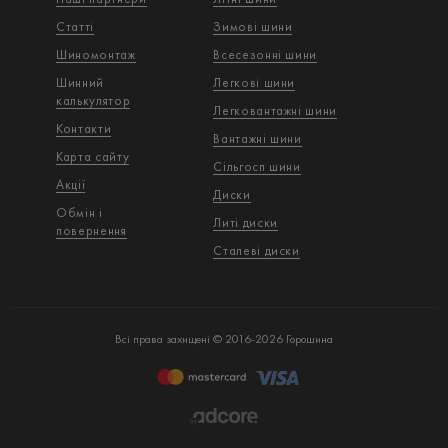
Статті
Зимові шини
Шиномонтаж
Всесезонні шини
Шинний
Легкові шини
калькулятор
Легковантажнi шини
Контакти
Вантажнi шини
Карта сайту
Сільгосп шини
Акції
Диски
Обмін і
Литі диски
повернення
Сталеві диски
Всі права захищені © 2016-2026 Горошина