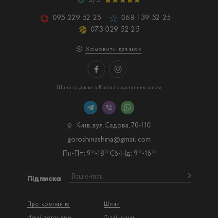
095 229 52 25
068 139 52 25
073 029 52 25
Замовити дзвінок
Шини та диски в Києві по доступним цінам
Київ, вул. Садова, 70-110
goroshinashina@gmail.com
Пн-Пт: 9
-18
Сб-Нд: 9
-16
00
00
00
00
Підписка
Про компанію
Шини
Наші партнери
Літні шини