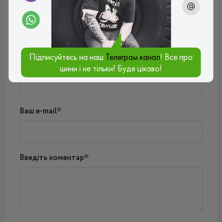
Відгуки (0)
Поки немає коментарів
Написати коментар
Підписуйтесь на наш
Телеграм канал
! Все про
Ім'я*
шини і не тільки! Буде цікаво!
Ваш e-mail*
Введіть коментар*