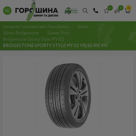
0
0
0
Інтернет-магазин шин ГороШина
Шини
Шини Bridgestone
Шини Літні
Bridgestone Sporty Style MY-02
BRIDGESTONE SPORTY STYLE MY-02 195/65 R15 91V