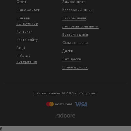
Статті
Зимові шини
Шиномонтаж
Всесезонні шини
Шинний
Легкові шини
калькулятор
Легковантажнi шини
Контакти
Вантажнi шини
Карта сайту
Сільгосп шини
Акції
Диски
Обмін і
Литі диски
повернення
Сталеві диски
Всі права захищені © 2016-2026 Горошина
ß