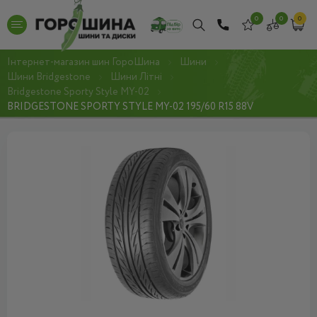
0
0
0
Інтернет-магазин шин ГороШина
Шини
Шини Bridgestone
Шини Літні
Bridgestone Sporty Style MY-02
BRIDGESTONE SPORTY STYLE MY-02 195/60 R15 88V