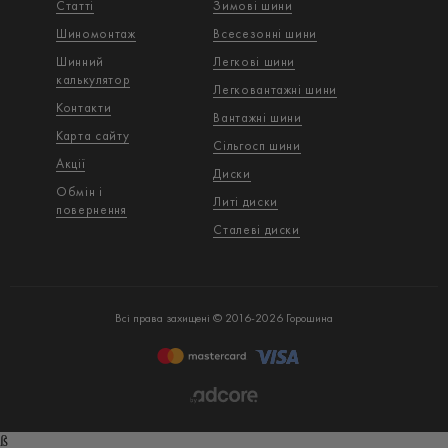
Статті
Зимові шини
Шиномонтаж
Всесезонні шини
Шинний
Легкові шини
калькулятор
Легковантажнi шини
Контакти
Вантажнi шини
Карта сайту
Сільгосп шини
Акції
Диски
Обмін і
Литі диски
повернення
Сталеві диски
Всі права захищені © 2016-2026 Горошина
ß