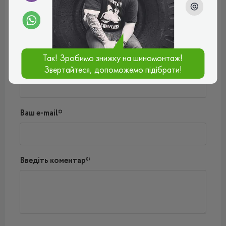
Відгуки (0)
Поки немає коментарів
Написати коментар
Так! Зробимо знижку на шиномонтаж!
Ім'я*
Звертайтеся, допоможемо підібрати!
Ваш e-mail*
Введіть коментар*