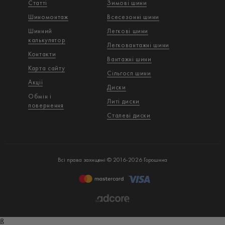
Статті
Зимові шини
Шиномонтаж
Всесезонні шини
Шинний
Легкові шини
калькулятор
Легковантажнi шини
Контакти
Вантажнi шини
Карта сайту
Сільгосп шини
Акції
Диски
Обмін і
Литі диски
повернення
Сталеві диски
Всі права захищені © 2016-2026 Горошина
ß