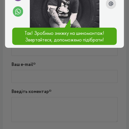
Відгуки (0)
Поки немає коментарів
Написати коментар
Так! Зробимо знижку на шиномонтаж!
Ім'я*
Звертайтеся, допоможемо підібрати!
Ваш e-mail*
Введіть коментар*