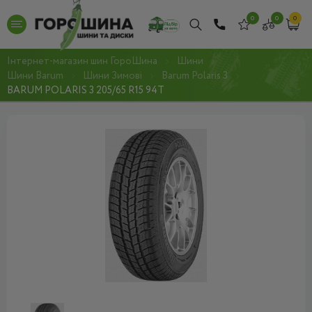
0
0
0
Інтернет-магазин шин ГороШина
Шини
Шини Barum
Шини Зимові
Barum Polaris 3
BARUM POLARIS 3 205/65 R15 94T