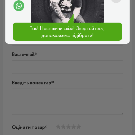
Поки немає коментарів
Написати коментар
Ім'я*
Так! Наші шини свіжі! Звертайтеся,
допоможемо підібрати!
Ваш e-mail*
Введіть коментар*
Оцінити товар*