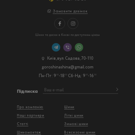
Замовити дзвінок
Шини та диски в Києві по доступним цінам
Київ, вул. Садова, 70-110
goroshinashina@gmail.com
Пн-Пт: 9
-18
Сб-Нд: 9
-16
00
00
00
00
Підписка
Про компанію
Шини
Наші партнери
Літні шини
Статті
Зимові шини
Шиномонтаж
Всесезонні шини