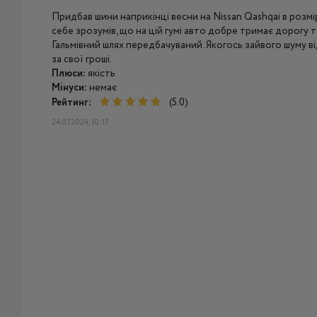
Придбав шини наприкінці весни на Nissan Qashqai в розмір
себе зрозумів, що на цій гумі авто добре тримає дорогу т
Гальмівний шлях передбачуваний. Якогось зайвого шуму ві
за свої гроші.
Плюси:
якість
Мінуси:
немає
Рейтинг:
(5.0)
24.07.2024, 10:17