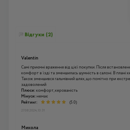
Відгуки (2)
Valentin
Самі приємні враження від цієї покупки. Після встановл
комфорт в їзді та зменшилась шумність в салоні. В плані 
Також зменшився гальмівний шлях, що помітно при екстр
задоволений
Плюси:
комфорт, керованість
Мінуси:
немає
Рейтинг:
(5.0)
27.08.2024, 13:31
Микола