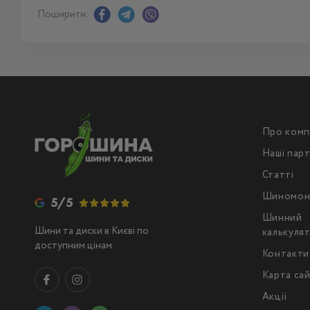
Поширити:
Про комп
Наші пар
Статті
Шиномон
5/5
Шинний
Шини та диски в Києві по
калькуля
доступним цінам
Контакти
Карта са
Акції