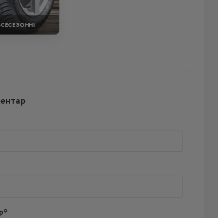
ВСЕСЕЗОННІ
ментар
р*