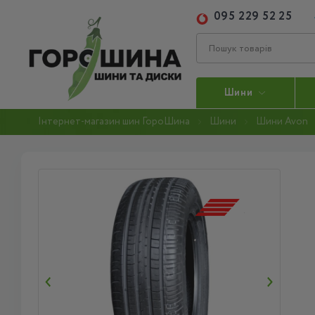
095 229 52 25
Шини
Інтернет-магазин шин ГороШина
Шини
Шини Avon