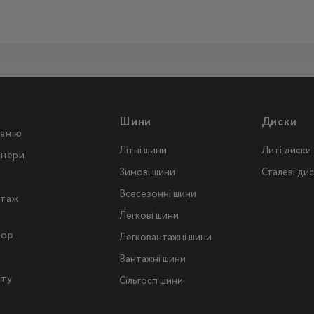
Шини
Диски
анію
Літні шини
Литі диски
тнери
Зимові шини
Сталеві ди
Всесезонні шини
таж
Легкові шини
тор
Легковантажнi шини
Вантажнi шини
йту
Сільгосп шини