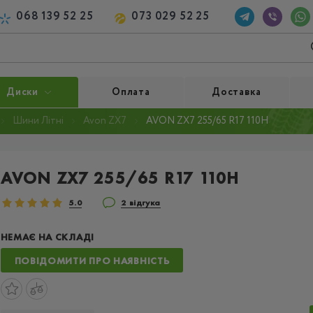
068 139 52 25
073 029 52 25
Диски
Оплата
Доставка
Шини Літні
Avon ZX7
AVON ZX7 255/65 R17 110H
AVON ZX7 255/65 R17 110H
5.0
2 відгука
НЕМАЄ НА СКЛАДІ
ПОВІДОМИТИ ПРО НАЯВНІСТЬ