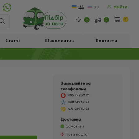
UA
RU
УВІЙТИ
0
0
0
Статті
Шиномонтаж
Контакти
Замовляйте за
телефонами
095 229 52 25
068 139 52 25
073 029 52 25
Доставка
Самовивіз
Нова пошта