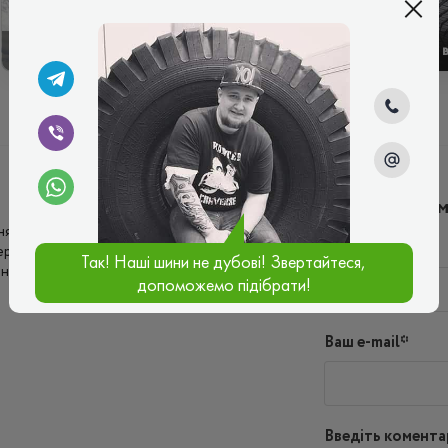
ЗИМОВІ
ЛІТНІ
Написати ко
ення шин Ейвон відчунто покращився
Ім'я*
керування кермо відчувається більш гостро.
Так! Наші шини не дубові! Звертайтеся,
енних зупинках. Своїм вибором
допоможемо підібрати!
Ваш e-mail*
Введіть комента