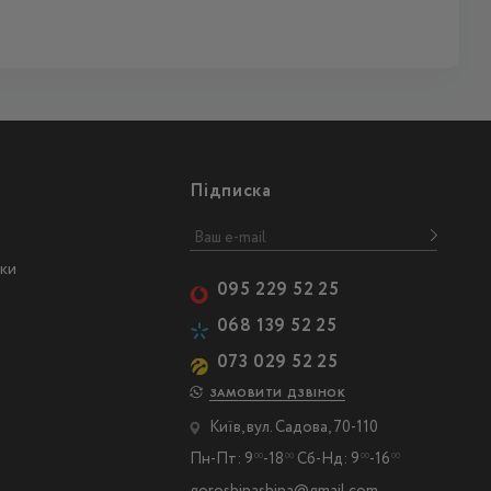
Підписка
ски
095 229 52 25
068 139 52 25
073 029 52 25
ЗАМОВИТИ ДЗВІНОК
Київ, вул. Садова, 70-110
Пн-Пт: 9
-18
Сб-Нд: 9
-16
00
00
00
00