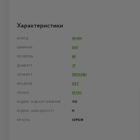
Характеристики
БРЕНД
AVON
ШИРИНА
255
ПРОФІЛЬ
65
ДІАМЕТР
17
СЕГМЕНТ
ЛЕГКОВІ
МОДЕЛЬ
ZX7
СЕЗОН
ЛІТНІ
ІНДЕКС НАВАНТАЖЕННЯ
110
ІНДЕКС ШВИДКОСТІ
H
КРАЇНА
СЕРБІЯ