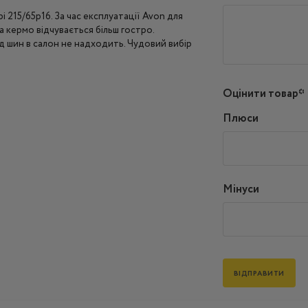
і 215/65р16. За час експлуатації Avon для
а кермо відчувається більш гостро.
д шин в салон не надходить. Чудовий вибір
Оцінити товар*
Плюси
Мінуси