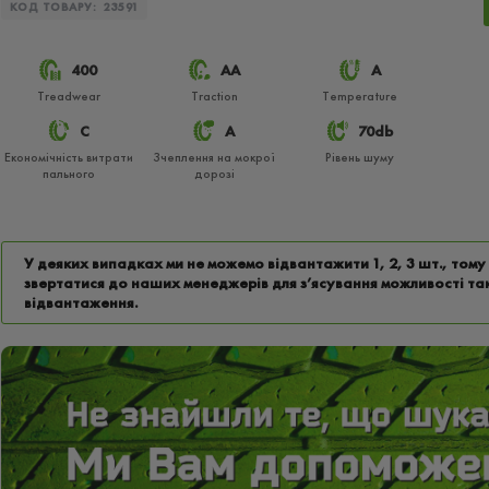
КОД ТОВАРУ:
23591
400
АА
A
Treadwear
Traction
Temperature
C
A
70db
Економічність витрати
Зчеплення на мокрої
Рівень шуму
пального
дорозі
У деяких випадках ми не можемо відвантажити 1, 2, 3 шт., том
звертатися до наших менеджерів для з’ясування можливості та
відвантаження.