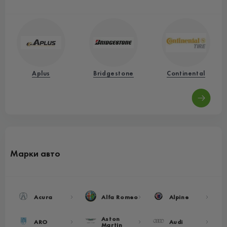
Aplus
Bridgestone
Continental
Марки авто
Acura
Alfa Romeo
Alpine
Aston
ARO
Audi
Martin