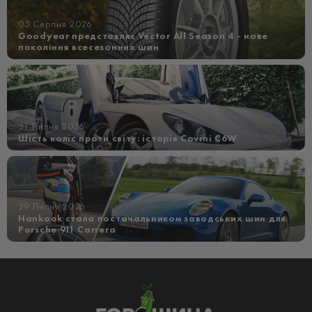
05 Серпня 2026
Goodyear представляє Vector All Season 4 - нове
покоління всесезонних шин
31 Липня 2026
Шість коліс проти світу: історія Covini C6W
29 Липня 2026
Hankook стала постачальником заводських шин для
Porsche 911 Carrera