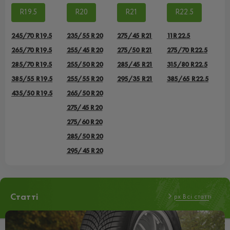
R19.5
R20
R21
R22.5
245/70 R19.5
235/55 R20
275/45 R21
11R22.5
265/70 R19.5
255/45 R20
275/50 R21
275/70 R22.5
285/70 R19.5
255/50 R20
285/45 R21
315/80 R22.5
385/55 R19.5
255/55 R20
295/35 R21
385/65 R22.5
435/50 R19.5
265/50 R20
275/45 R20
275/60 R20
285/50 R20
295/45 R20
Статті
px Всі статті