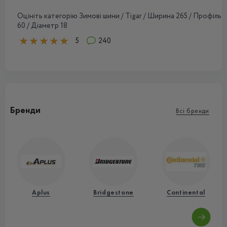
Оцініть категорію Зимові шини / Tigar / Ширина 265 / Профіль
60 / Діаметр 18
5
240
Бренди
Всі бренди
Aplus
Bridgestone
Continental