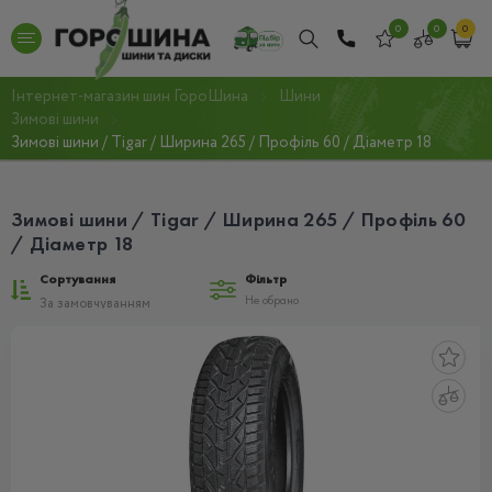
0
0
0
Інтернет-магазин шин ГороШина
Шини
Зимові шини
Зимові шини / Tigar / Ширина 265 / Профіль 60 / Діаметр 18
Зимові шини / Tigar / Ширина 265 / Профіль 60
/ Діаметр 18
Сортування
Фільтр
Не обрано