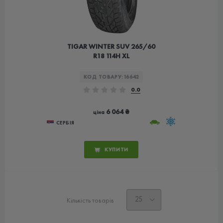
TIGAR WINTER SUV 265/60
R18 114H XL
КОД ТОВАРУ:
16642
0.0
6 064 ₴
ціна
СЕРБІЯ
КУПИТИ
Кількість товарів