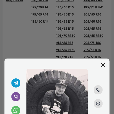
185/70 R13
165/70 R14
185/60 R15
195/60 R16C
175/70 R14
185/65 R15
195/75 R16C
175/65 R14
195/50 R15
205/55 R16
185/60 R14
195/55 R15
205/60 R16
195/65 R15
205/65 R16
195/70 R15C
205/65 R16C
215/65 R15
205/75 16C
215/65 R15C
215/55 R16
215/70 R15
215/60 R16
215/70 R15C
215/65 R16
225/70 R15C
215/65 R16C
235/75 R15
215/70 R16
225/55 R16
225/70 R16
225/75 R16
225/75 R16С