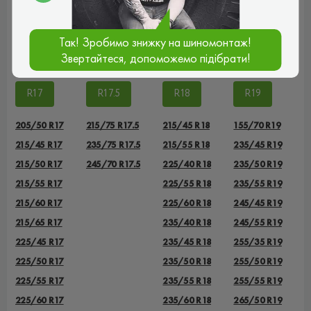
235/60 R16
235/70 R16
255/70 R16
Так! Зробимо знижку на шиномонтаж!
Звертайтеся, допоможемо підібрати!
265/70 R16
R17
R17.5
R18
R19
205/50 R17
215/75 R17.5
215/45 R18
155/70 R19
215/45 R17
235/75 R17.5
215/55 R18
235/45 R19
215/50 R17
245/70 R17.5
225/40 R18
235/50 R19
215/55 R17
225/55 R18
235/55 R19
215/60 R17
225/60 R18
245/45 R19
215/65 R17
235/40 R18
245/55 R19
225/45 R17
235/45 R18
255/35 R19
225/50 R17
235/50 R18
255/50 R19
225/55 R17
235/55 R18
255/55 R19
225/60 R17
235/60 R18
265/50 R19