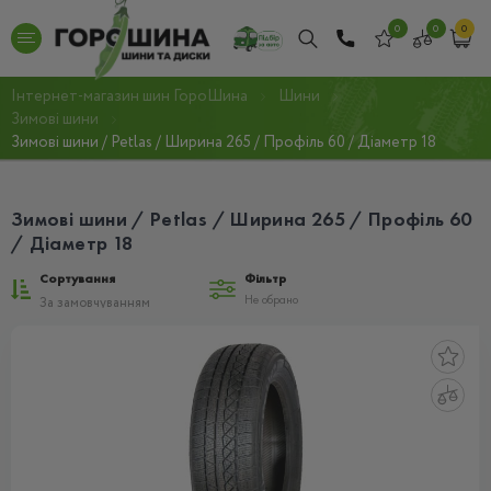
0
0
0
Інтернет-магазин шин ГороШина
Шини
Зимові шини
Зимові шини / Petlas / Ширина 265 / Профіль 60 / Діаметр 18
Зимові шини / Petlas / Ширина 265 / Профіль 60
/ Діаметр 18
Сортування
Фільтр
Не обрано