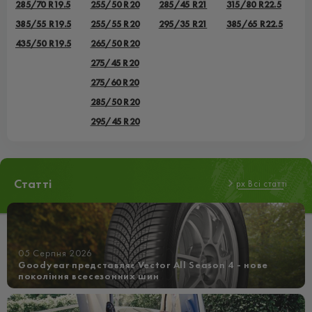
285/70 R19.5
255/50 R20
285/45 R21
315/80 R22.5
385/55 R19.5
255/55 R20
295/35 R21
385/65 R22.5
435/50 R19.5
265/50 R20
275/45 R20
275/60 R20
285/50 R20
295/45 R20
Статті
px Всі статті
05 Серпня 2026
Goodyear представляє Vector All Season 4 - нове
покоління всесезонних шин