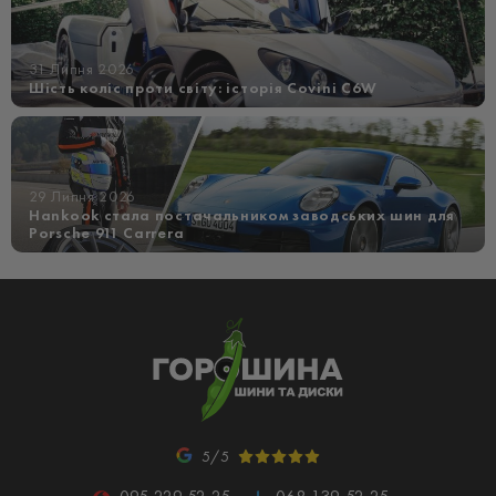
31 Липня 2026
Шість коліс проти світу: історія Covini C6W
29 Липня 2026
Hankook стала постачальником заводських шин для
Porsche 911 Carrera
5/5