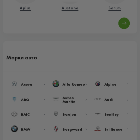
Aplus
Austone
Barum
Марки авто
Acura
Alfa Romeo
Alpine
Aston
ARO
Audi
Martin
BAIC
Baojun
Bentley
BMW
Borgward
Brilliance