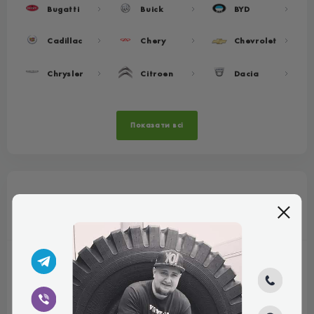
Bugatti
Buick
BYD
Cadillac
Chery
Chevrolet
Chrysler
Citroen
Dacia
Показати всі
Популярні розміри
R13
R14
R15
R16
155/65 R13
155/65 R14
165/65 R15
175/80 R16