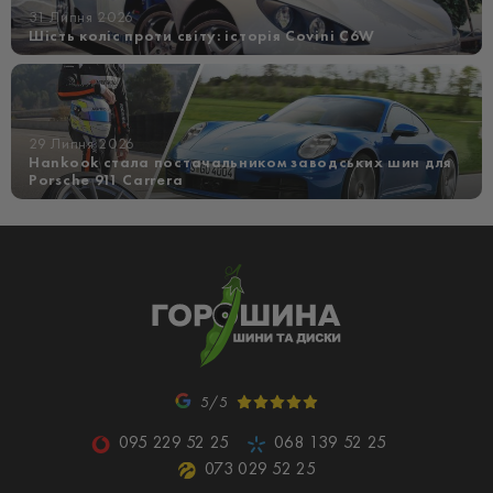
31 Липня 2026
Шість коліс проти світу: історія Covini C6W
29 Липня 2026
Hankook стала постачальником заводських шин для
Porsche 911 Carrera
5/5
095 229 52 25
068 139 52 25
073 029 52 25