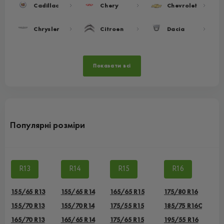
Cadillac
Chery
Chevrolet
Chrysler
Citroen
Dacia
Показати всі
Популярні розміри
R13
R14
R15
R16
155/65 R13
155/65 R14
165/65 R15
175/80 R16
155/70 R13
155/70 R14
175/55 R15
185/75 R16C
165/70 R13
165/65 R14
175/65 R15
195/55 R16