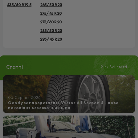
435/50 R19.5
265/50 R20
275/45 R20
275/60 R20
285/50 R20
295/45 R20
Статті
px Всі статті
05 Серпня 2026
Goodyear представляє Vector All Season 4 - нове
покоління всесезонних шин