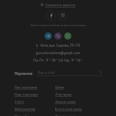
Замовити дзвінок
Шини та диски в Києві по доступним цінам
Київ, вул. Садова, 70-110
goroshinashina@gmail.com
Пн-Пт: 9
-18
Сб-Нд: 9
-16
00
00
00
00
Підписка
Про компанію
Шини
Наші партнери
Літні шини
Статті
Зимові шини
Шиномонтаж
Всесезонні шини