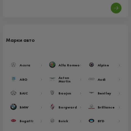
Марки авто
Acura
Alfa Romeo
Alpine
Aston
ARO
Audi
Martin
BAIC
Baojun
Bentley
BMW
Borgward
Brilliance
Bugatti
Buick
BYD