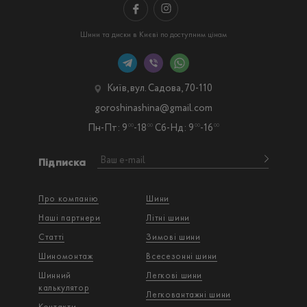
Шини та диски в Києві по доступним цінам
Київ, вул. Садова, 70-110
goroshinashina@gmail.com
Пн-Пт: 9
-18
Сб-Нд: 9
-16
00
00
00
00
Підписка
Про компанію
Шини
Наші партнери
Літні шини
Статті
Зимові шини
Шиномонтаж
Всесезонні шини
Шинний
Легкові шини
калькулятор
Легковантажнi шини
Контакти