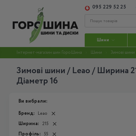
095 229 52 25
Шини
Інтернет-магазин шин ГороШина
Шини
Зимові шини
Зимові шини / Leao / Ширина 21
Діаметр 16
Ви вибрали:
Бренд:
Leao
Ширина:
215
Профіль:
55