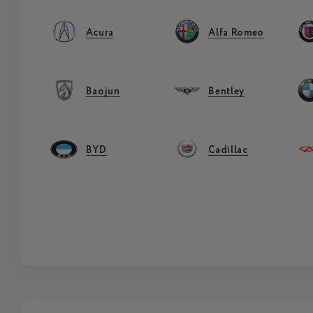
Acura
Alfa Romeo
Baojun
Bentley
BYD
Cadillac