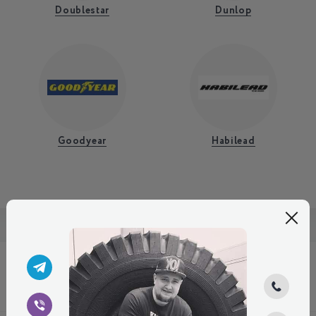
Doublestar
Dunlop
Goodyear
Habilead