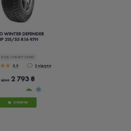
O WINTER DEFENDER
P 215/55 R16 97H
КОД ТОВАРУ:
29432
5.0
2 відгука
2 793 ₴
ціна
КУПИТИ