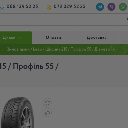
068 139 52 25
073 029 52 25
Диски
Оплата
Доставка
Зимові шини / Leao / Ширина 215 / Профіль 55 / Діаметр 16
5 / Профіль 55 /