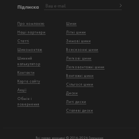
Підписка
Про компанію
Шини
Наші партнери
Літні шини
Статті
Зимові шини
Шиномонтаж
Всесезонні шини
Шинний
Легкові шини
калькулятор
Легковантажнi шини
Контакти
Вантажнi шини
Карта сайту
Сільгосп шини
Акції
Диски
Обмін і
Литі диски
повернення
Сталеві диски
Всі права захищені © 2016-2026 Горошина