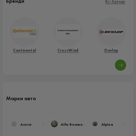
Бренди
Всі бренди
Continental
CrossWind
Dunlop
Марки авто
Acura
Alfa Romeo
Alpine