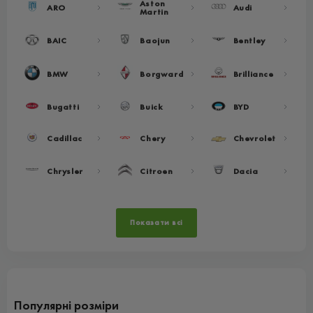
Aston
ARO
Audi
Martin
BAIC
Baojun
Bentley
BMW
Borgward
Brilliance
Bugatti
Buick
BYD
Cadillac
Chery
Chevrolet
Chrysler
Citroen
Dacia
Показати всі
Популярні розміри