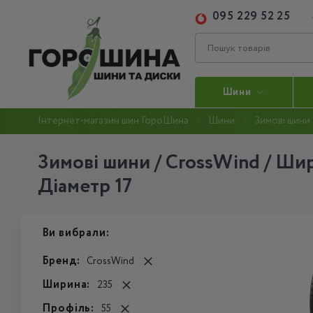
095 229 52 25
Шини
Інтернет-магазин шин ГороШина
Шини
Зимові шини
Зимові шини / CrossWind / Шир
Діаметр 17
Ви вибрали:
Бренд:
CrossWind
Ширина:
235
Профіль:
55