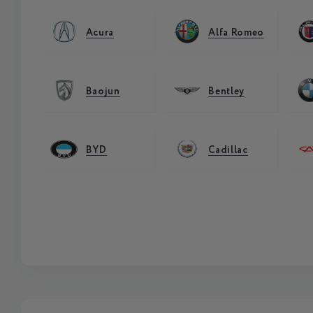
Acura
Alfa Romeo
Baojun
Bentley
BYD
Cadillac