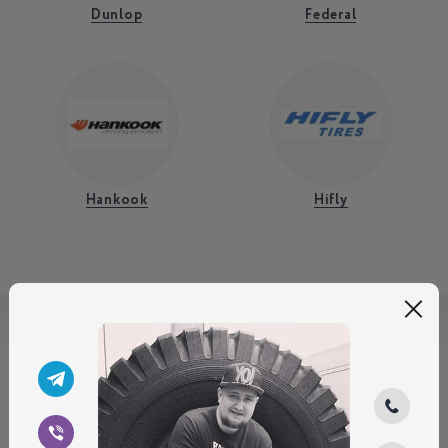
Dunlop
Federal
Hankook
Hifly