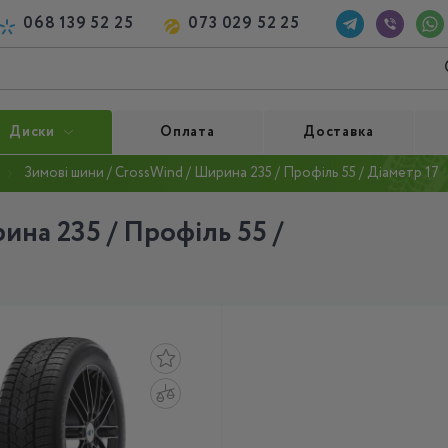
068 139 52 25
073 029 52 25
Диски
Оплата
Доставка
Зимові шини / CrossWind / Ширина 235 / Профіль 55 / Діаметр 17
ина 235 / Профіль 55 /