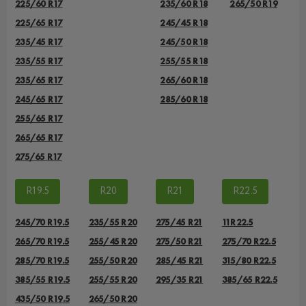
225/60 R17
235/60 R18
265/50 R19
225/65 R17
245/45 R18
235/45 R17
245/50 R18
235/55 R17
255/55 R18
235/65 R17
265/60 R18
245/65 R17
285/60 R18
255/65 R17
265/65 R17
275/65 R17
R19.5
R20
R21
R22.5
245/70 R19.5
235/55 R20
275/45 R21
11R22.5
265/70 R19.5
255/45 R20
275/50 R21
275/70 R22.5
285/70 R19.5
255/50 R20
285/45 R21
315/80 R22.5
385/55 R19.5
255/55 R20
295/35 R21
385/65 R22.5
435/50 R19.5
265/50 R20