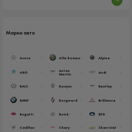
Марки авто
Acura
Alfa Romeo
Alpine
Aston
ARO
Audi
Martin
BAIC
Baojun
Bentley
BMW
Borgward
Brilliance
Bugatti
Buick
BYD
Cadillac
Chery
Chevrolet