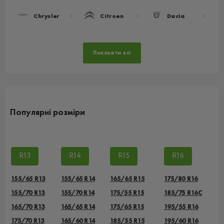
Chrysler
Citroen
Dacia
Показати всі
Популярні розміри
R13
R14
R15
R16
155/65 R13
155/65 R14
165/65 R15
175/80 R16
155/70 R13
155/70 R14
175/55 R15
185/75 R16C
165/70 R13
165/65 R14
175/65 R15
195/55 R16
175/70 R13
165/60 R14
185/55 R15
195/60 R16