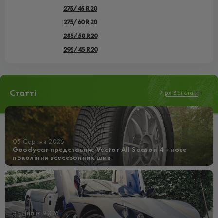
275/45 R20
275/60 R20
285/50 R20
295/45 R20
Статті
px Всі статті
05 Серпня 2026
Goodyear представляє Vector All Season 4 - нове
покоління всесезонних шин
31 Липня 2026