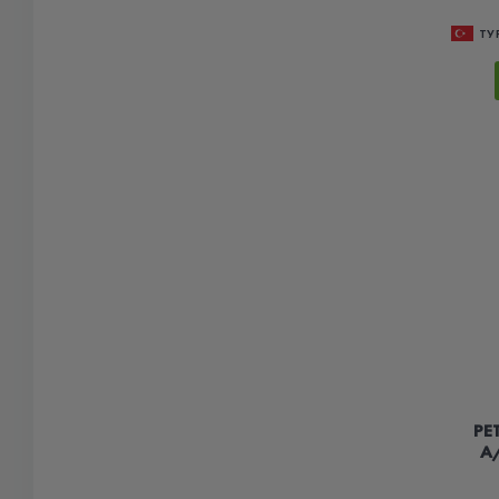
ТУ
PE
A/