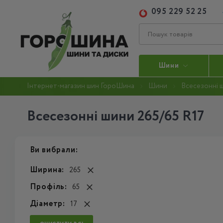
095 229 52 25
Шини
Інтернет-магазин шин ГороШина
Шини
Всесезонні 
Всесезонні шини 265/65 R17
Ви вибрали:
Ширина:
265
Профіль:
65
Діаметр:
17