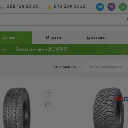
068 139 52 25
073 029 52 25
Диски
Оплата
Доставка
шини
Всесезонні шини 265/65 R17
Сортування