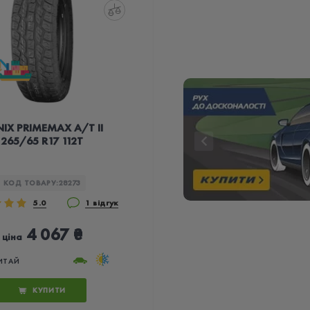
IX PRIMEMAX A/T II
265/65 R17 112T
КОД ТОВАРУ:
28273
5.0
1 відгук
4 067 ₴
ціна
ИТАЙ
КУПИТИ