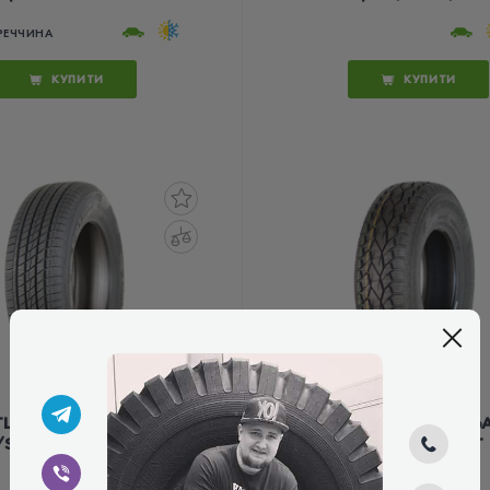
РЕЧЧИНА
КУПИТИ
КУПИТИ
TLAS EXPLERO PT411
ECOVISION VI-286
S 265/65 R17 112H
265/65 R17 112T