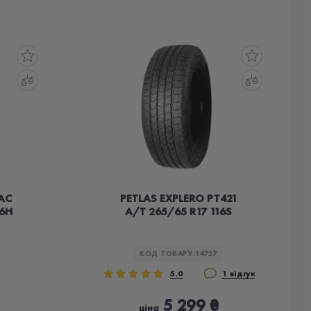
AC
PETLAS EXPLERO PT421
16H
A/T 265/65 R17 116S
КОД ТОВАРУ:
14727
5.0
1 відгук
5 299 ₴
ціна