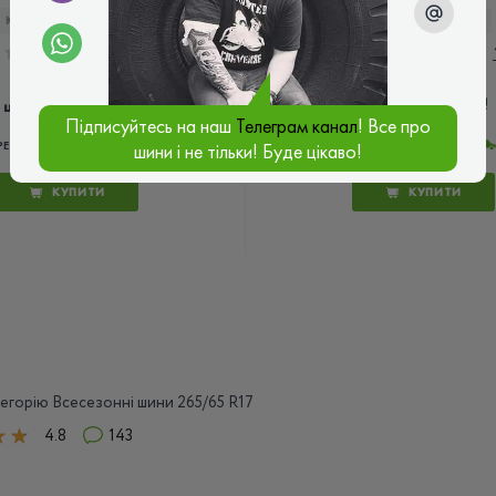
КОД ТОВАРУ:
10686
КОД ТОВАРУ:
2382
0.0
4.0
4 808 ₴
4 160 ₴
ціна
ціна
Підписуйтесь на наш
Телеграм канал
! Все про
РЕЧЧИНА
КИТАЙ
шини і не тільки! Буде цікаво!
КУПИТИ
КУПИТИ
тегорію Всесезонні шини 265/65 R17
4.8
143