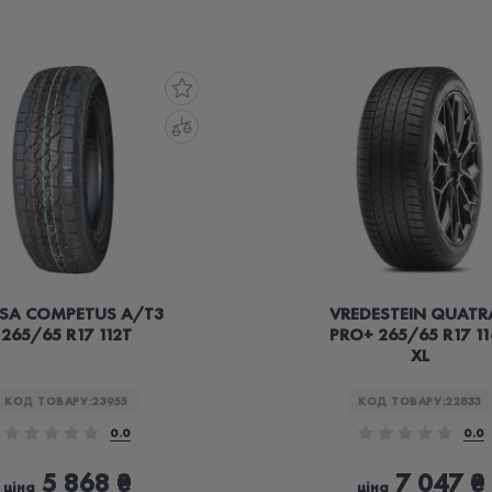
SA COMPETUS A/T3
VREDESTEIN QUATR
265/65 R17 112T
PRO+ 265/65 R17 1
XL
КОД ТОВАРУ:
23955
КОД ТОВАРУ:
22833
0.0
0.0
5 868 ₴
7 047 ₴
ціна
ціна