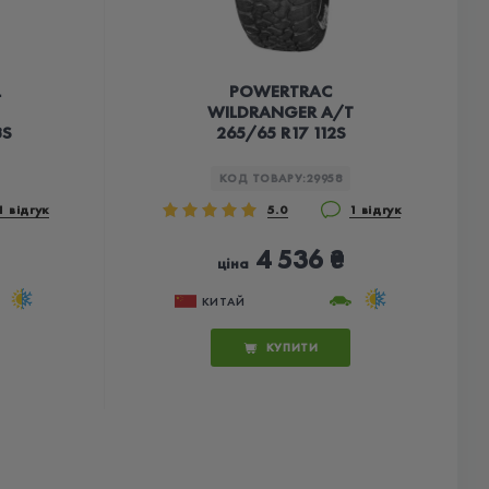
L
POWERTRAC
WILDRANGER A/T
3S
265/65 R17 112S
КОД ТОВАРУ:
29958
1 відгук
5.0
1 відгук
4 536 ₴
ціна
КИТАЙ
КУПИТИ