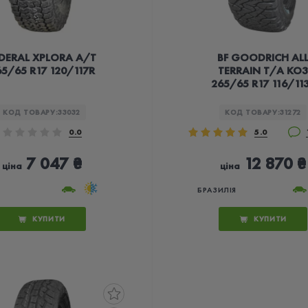
DERAL XPLORA A/T
BF GOODRICH AL
5/65 R17 120/117R
TERRAIN T/A KO3
265/65 R17 116/11
КОД ТОВАРУ:
33032
КОД ТОВАРУ:
31272
0.0
5.0
7 047 ₴
12 870 ₴
ціна
ціна
БРАЗИЛІЯ
КУПИТИ
КУПИТИ