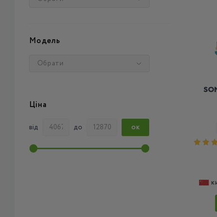
Модель
Обрати
SON
Ціна
від
до
ОК
К