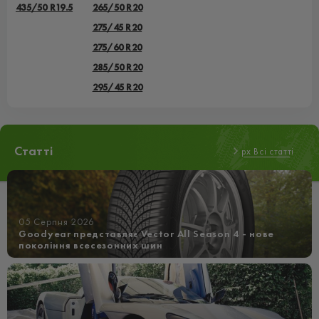
435/50 R19.5
265/50 R20
275/45 R20
275/60 R20
285/50 R20
295/45 R20
Статті
px Всі статті
05 Серпня 2026
Goodyear представляє Vector All Season 4 - нове
покоління всесезонних шин