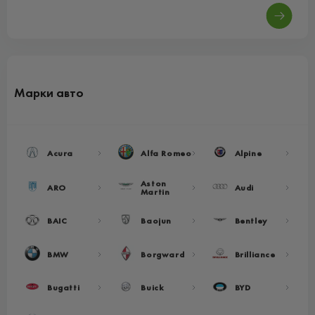
Марки авто
Acura
Alfa Romeo
Alpine
Aston
ARO
Audi
Martin
BAIC
Baojun
Bentley
BMW
Borgward
Brilliance
Bugatti
Buick
BYD