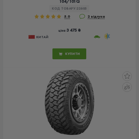
104/101Q
КОД ТОВАРУ:
22605
5.0
2 відгука
3 475 ₴
ціна
КИТАЙ
КУПИТИ