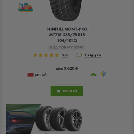
SUNFULL MONT-PRO
MT781 235/75 R15
104/101Q
КОД ТОВАРУ:
32583
5.0
2 відгука
3 620 ₴
ціна
КИТАЙ
КУПИТИ