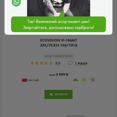
Так! Величезний асортимент шин!
Звертайтеся, допоможемо підібрати!
ECOVISION VI-186MT
235/75 R15 104/101Q
КОД ТОВАРУ:
5359
5.0
1 відгук
3 999 ₴
ціна
КИТАЙ
КУПИТИ