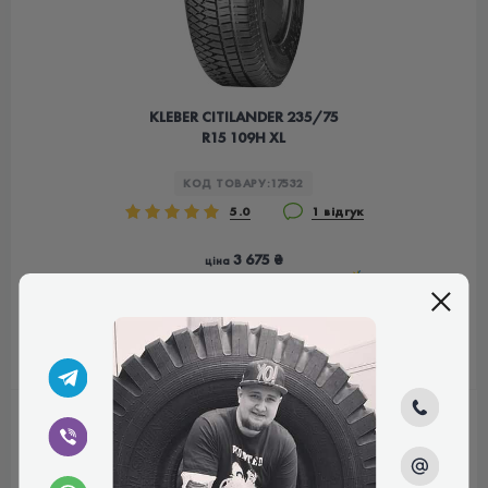
KLEBER CITILANDER 235/75
R15 109H XL
КОД ТОВАРУ:
17532
5.0
1 відгук
3 675 ₴
ціна
КУПИТИ