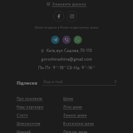
Замовити дзвінок
Шини та диски в Києві по доступним цінам
Київ, вул. Садова, 70-110
goroshinashina@gmail.com
Пн-Пт: 9
-18
Сб-Нд: 9
-16
00
00
00
00
Підписка
Про компанію
Шини
Наші партнери
Літні шини
Статті
Зимові шини
Шиномонтаж
Всесезонні шини
Шинний
Легкові шини