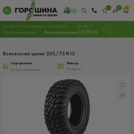
0
0
0
Інтернет-магазин шин ГороШина
Шини
Всесезонні шини
Всесезонні шини 235/75 R15
Всесезонні шини 235/75 R15
Сортування
Фільтр
Не обрано