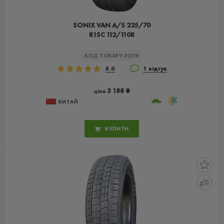
SONIX VAN A/S 225/70
R15C 112/110R
КОД ТОВАРУ:
32119
5.0
1 відгук
3 188 ₴
ціна
КИТАЙ
КУПИТИ