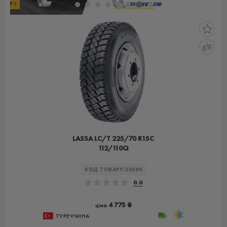
LASSA LC/T 225/70 R15C
112/110Q
КОД ТОВАРУ:
23694
0.0
4 775 ₴
ціна
ТУРЕЧЧИНА