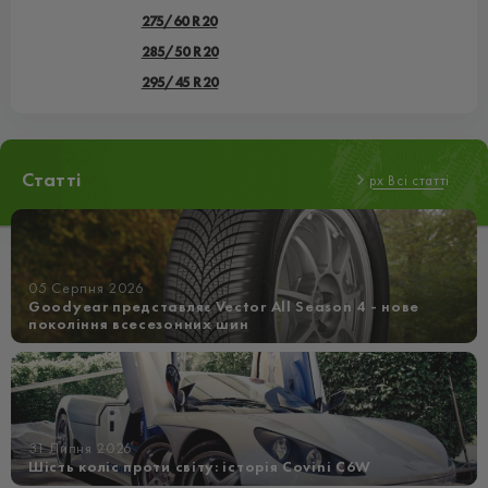
275/60 R20
285/50 R20
295/45 R20
Статті
px Всі статті
05 Серпня 2026
Goodyear представляє Vector All Season 4 - нове
покоління всесезонних шин
31 Липня 2026
Шість коліс проти світу: історія Covini C6W