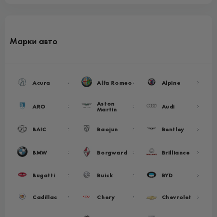
Марки авто
Acura
Alfa Romeo
Alpine
Aston
ARO
Audi
Martin
BAIC
Baojun
Bentley
BMW
Borgward
Brilliance
Bugatti
Buick
BYD
Cadillac
Chery
Chevrolet