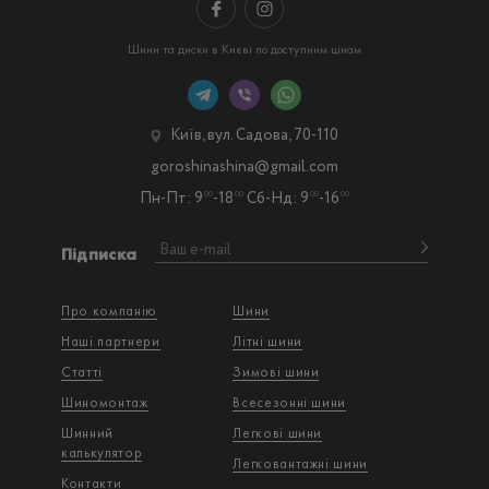
Шини та диски в Києві по доступним цінам
Київ, вул. Садова, 70-110
goroshinashina@gmail.com
Пн-Пт: 9
-18
Сб-Нд: 9
-16
00
00
00
00
Підписка
Про компанію
Шини
Наші партнери
Літні шини
Статті
Зимові шини
Шиномонтаж
Всесезонні шини
Шинний
Легкові шини
калькулятор
Легковантажнi шини
Контакти