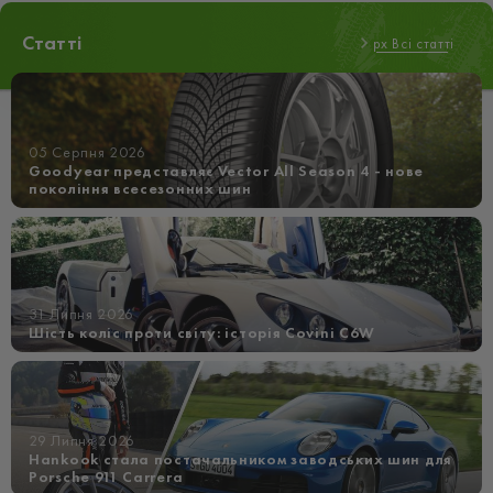
Статті
px Всі статті
05 Серпня 2026
Goodyear представляє Vector All Season 4 - нове
покоління всесезонних шин
31 Липня 2026
Шість коліс проти світу: історія Covini C6W
29 Липня 2026
Hankook стала постачальником заводських шин для
Porsche 911 Carrera