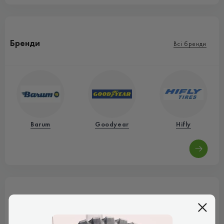
Бренди
Всі бренди
Barum
Goodyear
Hifly
Марки авто