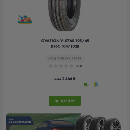
OVATION V-07AS 195/65
R16C 104/102R
КОД ТОВАРУ:
30659
0.0
2 466 ₴
ціна
КУПИТИ