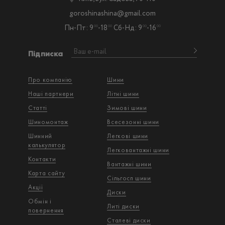
goroshinashina@gmail.com
Пн-Пт: 9
-18
Сб-Нд: 9
-16
00
00
00
00
Підписка
Про компанію
Шини
Наші партнери
Літні шини
Статті
Зимові шини
Шиномонтаж
Всесезонні шини
Шинний
Легкові шини
калькулятор
Легковантажнi шини
Контакти
Вантажнi шини
Карта сайту
Сільгосп шини
Акції
Диски
Обмін і
Литі диски
повернення
Сталеві диски