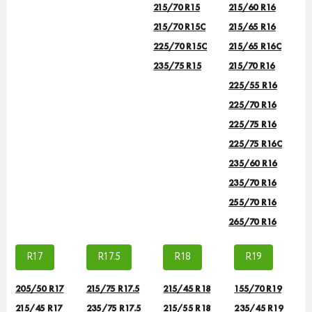
215/70 R15
215/60 R16
215/70 R15C
215/65 R16
225/70 R15C
215/65 R16C
235/75 R15
215/70 R16
225/55 R16
225/70 R16
225/75 R16
225/75 R16С
235/60 R16
235/70 R16
255/70 R16
265/70 R16
R17
R17.5
R18
R19
205/50 R17
215/75 R17.5
215/45 R18
155/70 R19
215/45 R17
235/75 R17.5
215/55 R18
235/45 R19