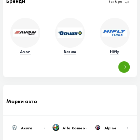
Бренди
Всі бренди
Avon
Barum
Hifly
Марки авто
Acura
Alfa Romeo
Alpine