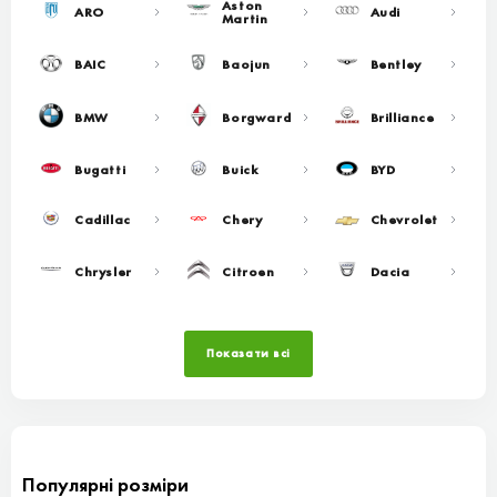
Aston
ARO
Audi
Martin
BAIC
Baojun
Bentley
BMW
Borgward
Brilliance
Bugatti
Buick
BYD
Cadillac
Chery
Chevrolet
Chrysler
Citroen
Dacia
Показати всі
Популярні розміри