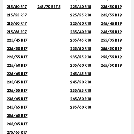
215/50 R17
245/70 R17.5
225/40 R18
235/50 R19
215/55 R17
225/55 R18
235/55 R19
215/60 R17
225/60 R18
245/45 R19
215/65 R17
235/40 R18
245/55 R19
225/45 R17
235/45 R18
255/35 R19
225/50 R17
235/50 R18
255/50 R19
225/55 R17
235/55 R18
255/55 R19
225/60 R17
235/60 R18
265/50 R19
225/65 R17
245/45 R18
235/45 R17
245/50 R18
235/55 R17
255/55 R18
235/65 R17
265/60 R18
245/65 R17
285/60 R18
255/65 R17
265/65 R17
275/65 R17