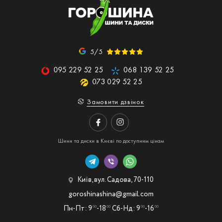
5/5
095 229 52 25
068 139 52 25
073 029 52 25
Замовити дзвінок
Шини та диски в Києві по доступним цінам
Київ, вул. Садова, 70-110
goroshinashina@gmail.com
Пн-Пт: 9
-18
Сб-Нд: 9
-16
00
00
00
00