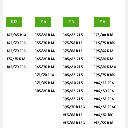
R13
R14
R15
R16
155/65 R13
155/65 R14
165/65 R15
175/80 R16
155/70 R13
155/70 R14
175/55 R15
185/75 R16C
165/70 R13
165/65 R14
175/65 R15
195/55 R16
175/70 R13
165/60 R14
185/55 R15
195/60 R16
185/70 R13
165/70 R14
185/60 R15
195/60 R16C
175/70 R14
185/65 R15
195/75 R16C
175/65 R14
195/50 R15
205/55 R16
185/60 R14
195/55 R15
205/60 R16
195/65 R15
205/65 R16
195/70 R15C
205/65 R16C
215/65 R15
205/75 16C
215/65 R15C
215/55 R16