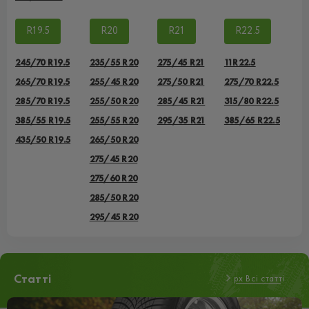
R19.5
R20
R21
R22.5
245/70 R19.5
235/55 R20
275/45 R21
11R22.5
265/70 R19.5
255/45 R20
275/50 R21
275/70 R22.5
285/70 R19.5
255/50 R20
285/45 R21
315/80 R22.5
385/55 R19.5
255/55 R20
295/35 R21
385/65 R22.5
435/50 R19.5
265/50 R20
275/45 R20
275/60 R20
285/50 R20
295/45 R20
Статті
px Всі статті