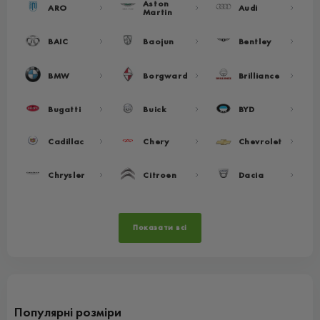
Aston
ARO
Audi
Martin
BAIC
Baojun
Bentley
BMW
Borgward
Brilliance
Bugatti
Buick
BYD
Cadillac
Chery
Chevrolet
Chrysler
Citroen
Dacia
Показати всі
Популярні розміри