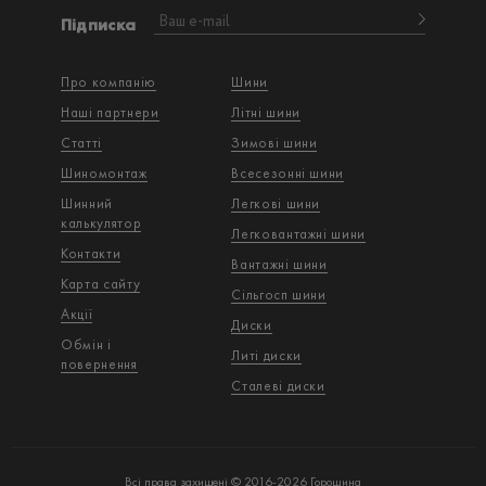
Підписка
Про компанію
Шини
Наші партнери
Літні шини
Статті
Зимові шини
Шиномонтаж
Всесезонні шини
Шинний
Легкові шини
калькулятор
Легковантажнi шини
Контакти
Вантажнi шини
Карта сайту
Сільгосп шини
Акції
Диски
Обмін і
Литі диски
повернення
Сталеві диски
Всі права захищені © 2016-2026 Горошина