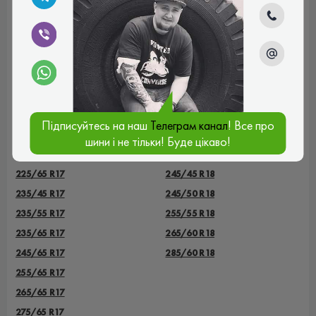
215/50 R17
245/70 R17.5
225/40 R18
235/50 R19
215/55 R17
225/55 R18
235/55 R19
215/60 R17
225/60 R18
245/45 R19
215/65 R17
235/40 R18
245/55 R19
225/45 R17
235/45 R18
255/35 R19
225/50 R17
235/50 R18
255/50 R19
Підписуйтесь на наш
Телеграм канал
! Все про
225/55 R17
235/55 R18
255/55 R19
шини і не тільки! Буде цікаво!
225/60 R17
235/60 R18
265/50 R19
225/65 R17
245/45 R18
235/45 R17
245/50 R18
235/55 R17
255/55 R18
235/65 R17
265/60 R18
245/65 R17
285/60 R18
255/65 R17
265/65 R17
275/65 R17