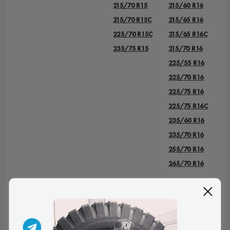
215/70 R15
215/60 R16
215/70 R15C
215/65 R16
225/70 R15C
215/65 R16C
235/75 R15
215/70 R16
225/55 R16
225/70 R16
225/75 R16
225/75 R16С
235/60 R16
235/70 R16
255/70 R16
265/70 R16
R17
R17.5
R18
R19
205/50 R17
215/75 R17.5
215/45 R18
155/70 R19
215/45 R17
235/75 R17.5
215/55 R18
235/45 R19