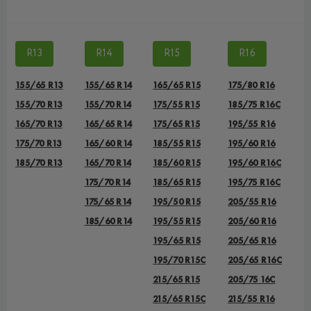
R13
R14
R15
R16
155/65 R13
155/65 R14
165/65 R15
175/80 R16
155/70 R13
155/70 R14
175/55 R15
185/75 R16C
165/70 R13
165/65 R14
175/65 R15
195/55 R16
175/70 R13
165/60 R14
185/55 R15
195/60 R16
185/70 R13
165/70 R14
185/60 R15
195/60 R16C
175/70 R14
185/65 R15
195/75 R16C
175/65 R14
195/50 R15
205/55 R16
185/60 R14
195/55 R15
205/60 R16
195/65 R15
205/65 R16
195/70 R15C
205/65 R16C
215/65 R15
205/75 16C
215/65 R15C
215/55 R16