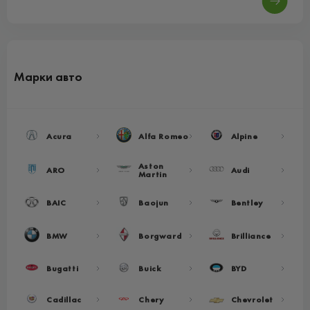
Марки авто
Acura
Alfa Romeo
Alpine
Aston
ARO
Audi
Martin
BAIC
Baojun
Bentley
BMW
Borgward
Brilliance
Bugatti
Buick
BYD
Cadillac
Chery
Chevrolet