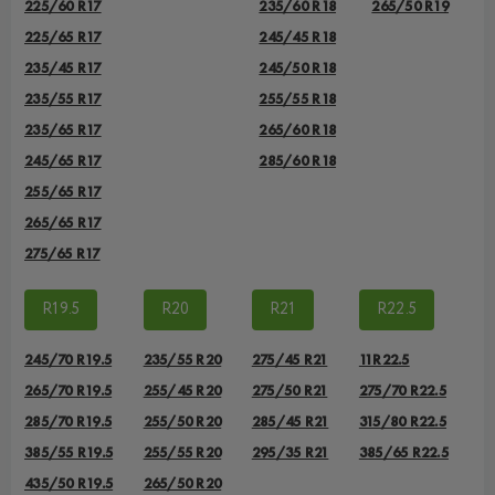
225/60 R17
235/60 R18
265/50 R19
225/65 R17
245/45 R18
235/45 R17
245/50 R18
235/55 R17
255/55 R18
235/65 R17
265/60 R18
245/65 R17
285/60 R18
255/65 R17
265/65 R17
275/65 R17
R19.5
R20
R21
R22.5
245/70 R19.5
235/55 R20
275/45 R21
11R22.5
265/70 R19.5
255/45 R20
275/50 R21
275/70 R22.5
285/70 R19.5
255/50 R20
285/45 R21
315/80 R22.5
385/55 R19.5
255/55 R20
295/35 R21
385/65 R22.5
435/50 R19.5
265/50 R20