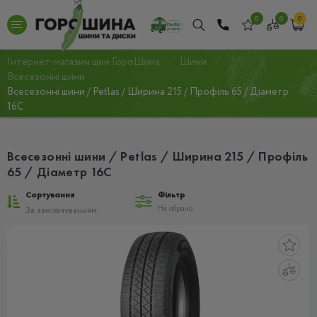
0
0
0
Інтернет-магазин шин ГороШина
Шини
Всесезонні шини
Всесезонні шини / Petlas / Ширина 215 / Профіль 65 / Діаметр
16C
Всесезонні шини / Petlas / Ширина 215 / Профіль
65 / Діаметр 16C
Сортування
Фільтр
Не обрано