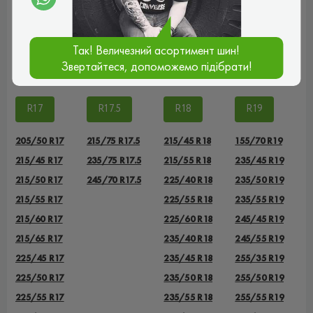
235/60 R16
235/70 R16
Так! Величезний асортимент шин!
255/70 R16
Звертайтеся, допоможемо підібрати!
265/70 R16
R17
R17.5
R18
R19
205/50 R17
215/75 R17.5
215/45 R18
155/70 R19
215/45 R17
235/75 R17.5
215/55 R18
235/45 R19
215/50 R17
245/70 R17.5
225/40 R18
235/50 R19
215/55 R17
225/55 R18
235/55 R19
215/60 R17
225/60 R18
245/45 R19
215/65 R17
235/40 R18
245/55 R19
225/45 R17
235/45 R18
255/35 R19
225/50 R17
235/50 R18
255/50 R19
225/55 R17
235/55 R18
255/55 R19