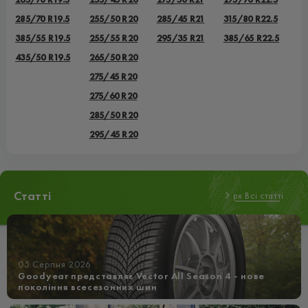
285/70 R19.5
255/50 R20
285/45 R21
315/80 R22.5
385/55 R19.5
255/55 R20
295/35 R21
385/65 R22.5
435/50 R19.5
265/50 R20
275/45 R20
275/60 R20
285/50 R20
295/45 R20
Статті
px Всі статті
05 Серпня 2026
Goodyear представляє Vector All Season 4 - нове
покоління всесезонних шин