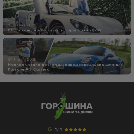
31 Липня 2026
Шість коліс проти світу: історія Covini C6W
29 Липня 2026
Hankook стала постачальником заводських шин для
Porsche 911 Carrera
5/5