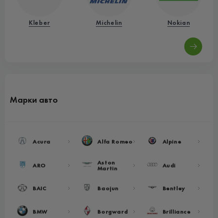
Kleber
Michelin
Nokian
Марки авто
Acura
Alfa Romeo
Alpine
Aston
ARO
Audi
Martin
BAIC
Baojun
Bentley
BMW
Borgward
Brilliance