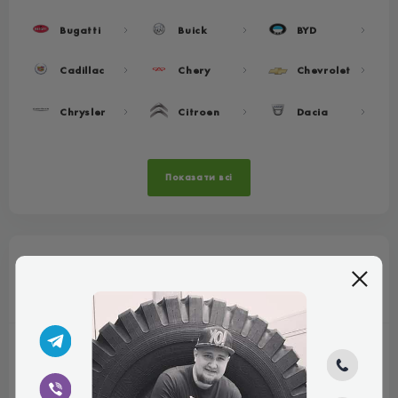
Bugatti
Buick
BYD
Cadillac
Chery
Chevrolet
Chrysler
Citroen
Dacia
Показати всі
Популярні розміри
R13
R14
R15
R16