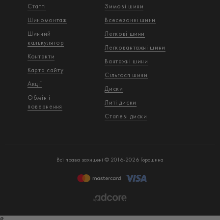
Статті
Зимові шини
Шиномонтаж
Всесезонні шини
Шинний
Легкові шини
калькулятор
Легковантажнi шини
Контакти
Вантажнi шини
Карта сайту
Сільгосп шини
Акції
Диски
Обмін і
Литі диски
повернення
Сталеві диски
Всі права захищені © 2016-2026 Горошина
ß