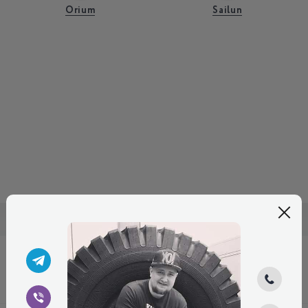
Orium
Sailun