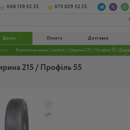
068 139 52 25
073 029 52 25
Диски
Оплата
Доставка
шини
Всесезонні шини / Laufenn / Ширина 215 / Профіль 55 / Діаме
ирина 215 / Профіль 55