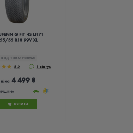
FENN G FIT 4S LH71
215/55 R18 99V XL
КОД ТОВАРУ:
30968
5.0
1 відгук
4 499 ₴
ціна
ОРЩИНА
КУПИТИ