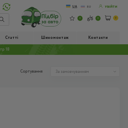
UA
RU
УВІЙТИ
0
0
0
Статті
Шиномонтаж
Контакти
тр 18
Сортування