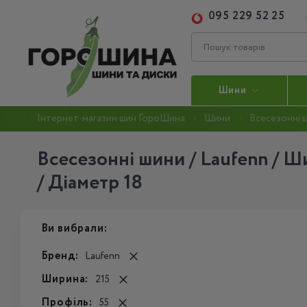
095 229 52 25
Шини
Інтернет-магазин шин ГороШина
Шини
Всесезонні 
Всесезонні шини / Laufenn / Ш
/ Діаметр 18
Ви вибрали:
Бренд:
Laufenn
Ширина:
215
Профіль:
55