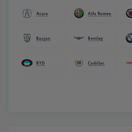
Acura
Alfa Romeo
Baojun
Bentley
BYD
Cadillac