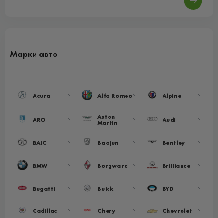
Марки авто
Acura
Alfa Romeo
Alpine
Aston
ARO
Audi
Martin
BAIC
Baojun
Bentley
BMW
Borgward
Brilliance
Bugatti
Buick
BYD
Cadillac
Chery
Chevrolet