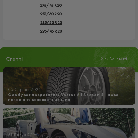
275/45 R20
275/60 R20
285/50 R20
295/45 R20
Статті
px Всі статті
05 Серпня 2026
Goodyear представляє Vector All Season 4 - нове
покоління всесезонних шин
31 Липня 2026