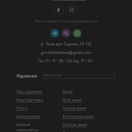
Шини та диски в Києві по доступним цінам
Київ, вул. Садова, 70-110
goroshinashina@gmail.com
Пн-Пт: 9
-18
Сб-Нд: 9
-16
00
00
00
00
Підписка
Про компанію
Шини
Наші партнери
Літні шини
Статті
Зимові шини
Шиномонтаж
Всесезонні шини
Шинний
Легкові шини
калькулятор