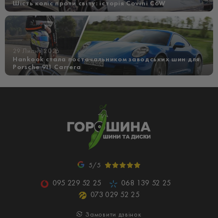
Шість коліс проти світу: історія Covini C6W
29 Липня 2026
Hankook стала постачальником заводських шин для
Porsche 911 Carrera
5/5
095 229 52 25
068 139 52 25
073 029 52 25
Замовити дзвінок