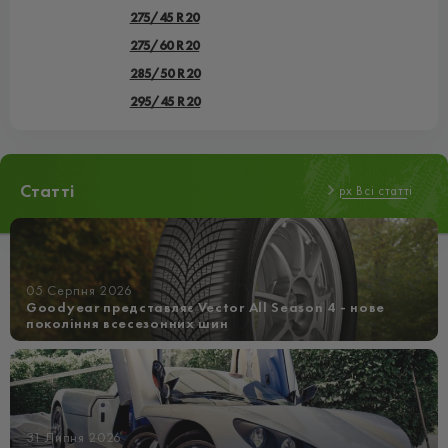
275/45 R20
275/60 R20
285/50 R20
295/45 R20
Статті
px Всі статті
05 Серпня 2026
Goodyear представляє Vector All Season 4 - нове
покоління всесезонних шин
31 Липня 2026