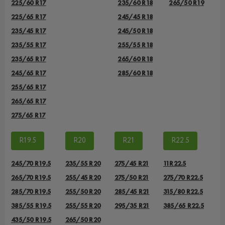
225/60 R17
235/60 R18
265/50 R19
225/65 R17
245/45 R18
235/45 R17
245/50 R18
235/55 R17
255/55 R18
235/65 R17
265/60 R18
245/65 R17
285/60 R18
255/65 R17
265/65 R17
275/65 R17
R19.5
R20
R21
R22.5
245/70 R19.5
235/55 R20
275/45 R21
11R22.5
265/70 R19.5
255/45 R20
275/50 R21
275/70 R22.5
285/70 R19.5
255/50 R20
285/45 R21
315/80 R22.5
385/55 R19.5
255/55 R20
295/35 R21
385/65 R22.5
435/50 R19.5
265/50 R20