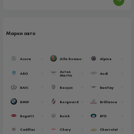
Марки авто
Acura
Alfa Romeo
Alpine
Aston
ARO
Audi
Martin
BAIC
Baojun
Bentley
BMW
Borgward
Brilliance
Bugatti
Buick
BYD
Cadillac
Chery
Chevrolet