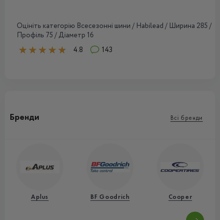
Оцініть категорію Всесезонні шини / Habilead / Ширина 285 /
Профіль 75 / Діаметр 16
4.8
143
Бренди
Всі бренди
Aplus
BF Goodrich
Cooper