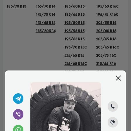
185/70 R13
165/70 R14
185/60 R15
195/60 R16C
175/70 R14
185/65 R15
195/75 R16C
175/65 R14
195/50 R15
205/55 R16
185/60 R14
195/55 R15
205/60 R16
195/65 R15
205/65 R16
195/70 R15C
205/65 R16C
215/65 R15
205/75 16C
215/65 R15C
215/55 R16
215/70 R15
215/60 R16
215/70 R15C
215/65 R16
225/70 R15C
215/65 R16C
235/75 R15
215/70 R16
225/55 R16
225/70 R16
225/75 R16
225/75 R16С