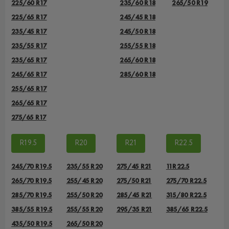
225/60 R17
235/60 R18
265/50 R19
225/65 R17
245/45 R18
235/45 R17
245/50 R18
235/55 R17
255/55 R18
235/65 R17
265/60 R18
245/65 R17
285/60 R18
255/65 R17
265/65 R17
275/65 R17
R19.5
R20
R21
R22.5
245/70 R19.5
235/55 R20
275/45 R21
11R22.5
265/70 R19.5
255/45 R20
275/50 R21
275/70 R22.5
285/70 R19.5
255/50 R20
285/45 R21
315/80 R22.5
385/55 R19.5
255/55 R20
295/35 R21
385/65 R22.5
435/50 R19.5
265/50 R20